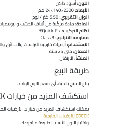
اللون:
أسود داكن
الأبعاد:
2300×140×24 مم
الوزن التقريبي:
5.58 كغ / لوح
المادة:
مادة مركّبة من ألياف الخشب والبوليمرات
نظام التركيب:
Quick-Fix®
مقاومة الانزلاق:
Class 3
الاستخدام:
أرضيات خارجية للتراسات والحدائق وا
الضمان:
حتى 25 سنة
المنشأ:
البرتغال
طريقة البيع
يباع المنتج بالحبة، أي بسعر اللوح الواحد.
استكشف المزيد من خيارات CDECK
يمكنك استكشاف المزيد من خيارات الأرضيات الخا
CDECK للأرضيات الخارجية
واختيار اللون الأنسب لطبيعة مشروعك.