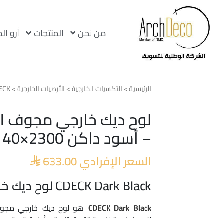
من نحن
المنتجات
أرو ال
الرئيسية
>
التكسيات الخارجية
>
الأرضيات الخارجية
>
ECK
لو
– أسود داكن 2300×140×24 مم
السعر الإفرادي
633.00

CDECK Dark Black لوح ديك خارجي مجوف
CDECK Dark Black
هو لوح ديك خارجي مجوف