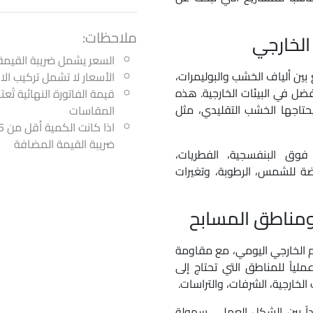
ملاحظات:
الخارجي
السعر يشمل ضريبة القيمة
ة مركّبة تجمع بين ألياف الخشب والبوليمرات،
الأسعار لا تشمل تركيب ا
ل في البيئات الخارجية. هذه
قيمة الفاتورة النهائية تُع
 يحتاجها الخشب التقليدي، مثل
المقاسات
ضريبة القيمة المضافة
فوق البنفسجية، الفطريات،
ضة للشمس، الرطوبة، وتغيرات
ومناطق المسابح
باً للاستخدام الخارجي اليومي، مع مقاومة
له خياراً عملياً للمناطق التي تحتاج إلى
لخارجية، الشرفات، والتراسات.
اً بين الشكل العملي، سهولة