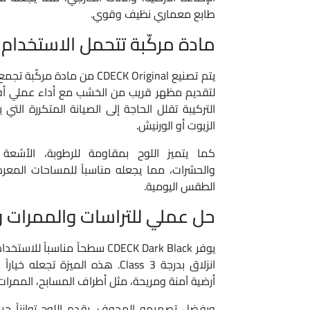
طابع معماري نظيف وقوي.
مادة مركّبة تتحمل الاستخدام 
يتم تصنيع CDECK Original من ماد
لتقديم مظهر قريب من الخشب مع أداء عملي أفض
التركيبة تقلل الحاجة إلى الصيانة المتكررة التي
الزيوت أو الورنيش.
كما يتميز اللوح بمقاومة للرطوبة، الأشعة 
والحشرات، مما يجعله مناسباً للمساحات المعر
الطقس اليومية.
حل عملي للتراسات والممرات 
يوفر CDECK Dark Black سطحاً مناس
انزلاق بدرجة Class 3. هذه الميزة تجع
أرضية آمنة ومريحة، مثل أطراف المسابح، الممرات ا
وبفضل تصميمه المجوف، يقدم اللوح توازناً جيد