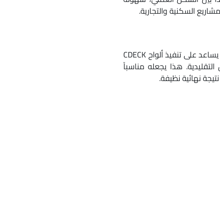
مشاريع السكنية والتجارية.
يدعم المنتج نظام تركيب Quick-Fix®، وهو نظام يساعد على تنفيذ ألواح CDECK
 التقليدية. هذا يجعله مناسباً
تيجة نهائية نظيفة.