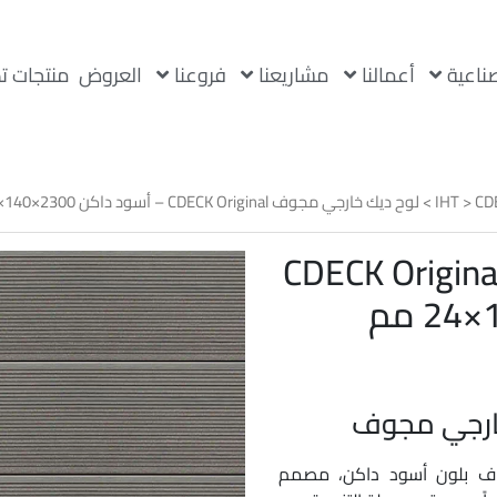
صناعية
أعمالنا
مشاريعنا
فروعنا
العروض
منتجات ت
CD
>
IHT
> لوح ديك خارجي مجوف CDECK Original – أسود داكن 2300×140×24 مم
ح ديك خارجي مجوف CDECK Original
 بلون أسود داكن، مصمم