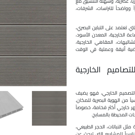
رياً، عصرية، وسهلة التنسيق مع
ً وواضحاً للتراسات، الشرفات،
التي تعتمد على التباين البصري،
ضاءة الخارجية، المعدن الأسود،
لشاليهات، المقاهي الخارجية،
أرضية أنيقة وعملية في الوقت
CDECK Dark Blac للتصاميم الخارجية
 التصميم الخارجي، فهو يضيف
اً من الهوية البصرية للمكان.
 خارجي أكثر فخامة، خصوصاً
ات المحيطة بالمسابح.
 مثل النباتات، الحجر الطبيعي،
ناسباً للمشاريع التي تبحث عن