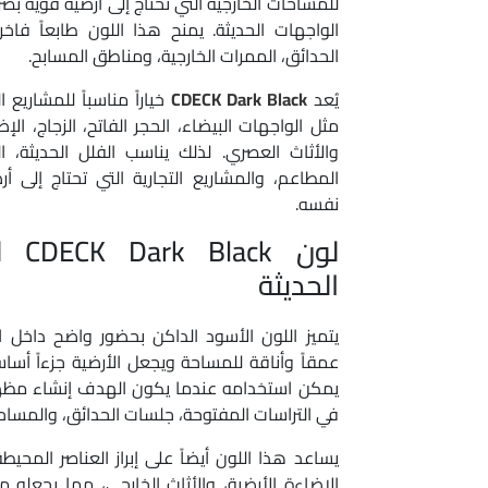
للمساحات الخارجية التي تحتاج إلى أرضية قوية بص
الواجهات الحديثة. يمنح هذا اللون طابعاً فاخرا
الحدائق، الممرات الخارجية، ومناطق المسابح.
يُعد
CDECK Dark Black
خياراً مناسباً للمشاريع 
مثل الواجهات البيضاء، الحجر الفاتح، الزجاج، الإ
والأثاث العصري. لذلك يناسب الفلل الحديثة، ا
المطاعم، والمشاريع التجارية التي تحتاج إلى 
نفسه.
لون k
الحديثة
يتميز اللون الأسود الداكن بحضور واضح داخل
عمقاً وأناقة للمساحة ويجعل الأرضية جزءاً أساسي
يمكن استخدامه عندما يكون الهدف إنشاء مظهر
في التراسات المفتوحة، جلسات الحدائق، والمساح
يساعد هذا اللون أيضاً على إبراز العناصر المحيطة
الإضاءة الأرضية، والأثاث الخارجي، مما يجعله م