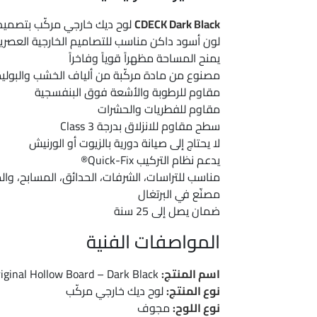
CDECK Dark Black
لوح ديك خارجي مركّب بتصم
لون أسود داكن مناسب للتصاميم الخارجية العصري
يمنح المساحة مظهراً قوياً وفاخراً
مصنوع من مادة مركّبة من ألياف الخشب والبولي
مقاوم للرطوبة والأشعة فوق البنفسجية
مقاوم للفطريات والحشرات
سطح مقاوم للانزلاق بدرجة Class 3
لا يحتاج إلى صيانة دورية بالزيوت أو الورنيش
يدعم نظام التركيب Quick-Fix®
مناسب للتراسات، الشرفات، الحدائق، المسابح، وال
مصنّع في البرتغال
ضمان يصل إلى 25 سنة
المواصفات الفنية
اسم المنتج:
CDECK Original Hollow Board – Dark Black
نوع المنتج:
لوح ديك خارجي مركّب
نوع اللوح:
مجوف