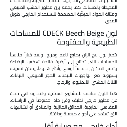
الشاليهات، المقاهي الخارجية، الحدائق المنزلية، والمساحات
المحيطة بالمسابح. كما يجمع بين مظهر الخشب الطبيعي
ومتانة المواد المركّبة المصممة للاستخدام الخارجي طويل
المدى.
لون CDECK Beech Beige للمساحات
الطبيعية والمفتوحة
يتميز لون بيج الزان بطابع ناعم ومريح، ويعد خياراً مناسباً
للمساحات التي تحتاج إلى أرضية فاتحة تعكس الإضاءة
وتمنح المكان إحساساً أوسع وأكثر هدوءاً. يمكن تنسيقه
بسهولة مع الواجهات البيضاء، الحجر الطبيعي، النباتات،
الأثاث الخشبي، الألمنيوم، والزجاج.
هذا اللون مناسب للمشاريع السكنية والتجارية التي تبحث
عن مظهر خارجي نظيف وغير حاد، خصوصاً في التراسات،
المقاهي الخارجية، الحدائق المنزلية، والفنادق أو الشاليهات
التي تعتمد على أجواء طبيعية ودافئة.
أداء خارجي مع صيانة أقل