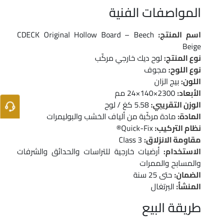
المواصفات الفنية
اسم المنتج:
CDECK Original Hollow Board – Beech
Beige
نوع المنتج:
لوح ديك خارجي مركّب
نوع اللوح:
مجوف
اللون:
بيج الزان
الأبعاد:
2300×140×24 مم
الوزن التقريبي:
5.58 كغ / لوح
المادة:
مادة مركّبة من ألياف الخشب والبوليمرات
نظام التركيب:
Quick-Fix®
مقاومة الانزلاق:
Class 3
الاستخدام:
أرضيات خارجية للتراسات والحدائق والشرفات
والمسابح والممرات
الضمان:
حتى 25 سنة
المنشأ:
البرتغال
طريقة البيع