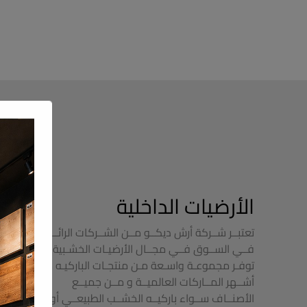
الأرضيات الداخلية
تعتبــر شــركة أرش ديكــو مــن الشــركات الرائــدة
فــي الســوق فــي مجــال الأرضيـات الخشـبية حيـث
توفـر مجموعـة واسـعة مـن منتجـات الباركيـه مـن
أشــهر المــاركات العالميــة و مــن جميــع
الأصنــاف ســواء باركيــه الخشــب الطبيعــي أو