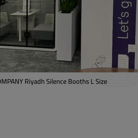
غرف اجتماعات عازلة للصوت، المقر ال