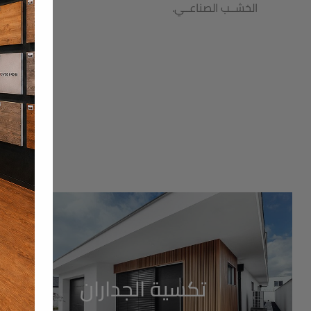
الخشــب الصناعــي.
تكسية الجداران