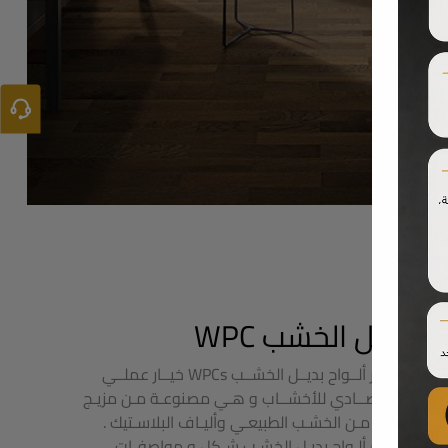
بديل الخشب WPC
تعتبــر ألــواح بديــل الخشــب WPCs خيــار عملــي
واقتصــادي للأخشــاب و هـي مصنوعـة مـن مزيـج
فريـد مـن الخشـب الطبيعـي وأليـاف البلاسـتيك .
تقـدم ألـواح بديـل الخشـب شـكل و مواصفـات