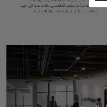
شـبيهة جداً بالخشـب الطبيعــي بالاضافــة الى انهــا
صديقــة للبيئــة ,متينــة وســهلة الصيانــة.