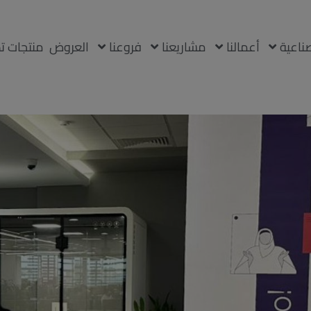
modal-check
صناعية
أعمالنا
مشاريعنا
فروعنا
العروض
منتجات ت