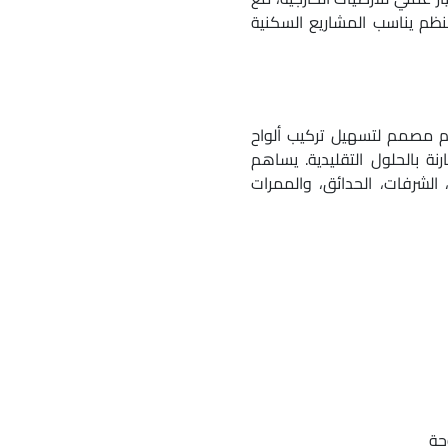
نظم يناسب المشاريع السكنية
يب Quick-Fix®، وهو نظام مصمم لتسهيل تركيب ألواح
قارنة بالحلول التقليدية. يساهم
الشرفات، الحدائق، والممرات
حة