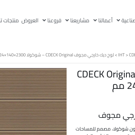
صناعية
أعمالنا
مشاريعنا
فروعنا
العروض
منتجات ت
CD
>
IHT
> لوح ديك خارجي مجوف CDECK Original – شوكولا 2300×140×24 مم
ح ديك خارجي مجوف CDECK Original
ون شوكولا، مصمم للمساحات