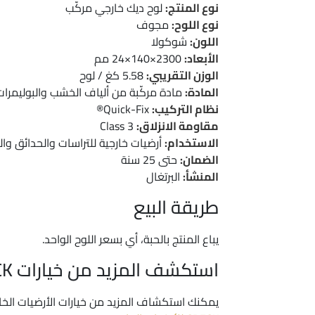
نوع المنتج:
لوح ديك خارجي مركّب
نوع اللوح:
مجوف
اللون:
شوكولا
الأبعاد:
2300×140×24 مم
الوزن التقريبي:
5.58 كغ / لوح
المادة:
مادة مركّبة من ألياف الخشب والبوليمرات
نظام التركيب:
Quick-Fix®
مقاومة الانزلاق:
Class 3
الاستخدام:
أرضيات خارجية للتراسات والحدائق وا
الضمان:
حتى 25 سنة
المنشأ:
البرتغال
طريقة البيع
يباع المنتج بالحبة، أي بسعر اللوح الواحد.
استكشف المزيد من خيارات CDECK
يمكنك استكشاف المزيد من خيارات الأرضيات الخا