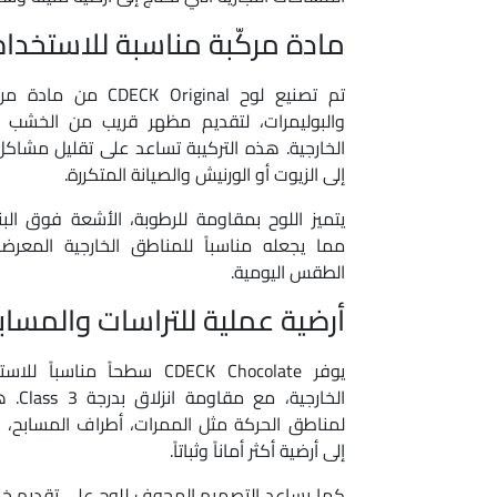
مادة مركّبة مناسبة للاستخدام
تم تصنيع لوح Original
والبوليمرات، لتقديم مظهر قريب من الخشب مع
الخارجية. هذه التركيبة تساعد على تقليل مشاك
إلى الزيوت أو الورنيش والصيانة المتكررة.
يتميز اللوح بمقاومة للرطوبة، الأشعة فوق الب
مما يجعله مناسباً للمناطق الخارجية المعرض
الطقس اليومية.
أرضية عملية للتراسات والمساب
يوفر CDECK Chocolate سطحاً م
الخارج
لمناطق الحركة مثل الممرات، أطراف المسابح، ال
إلى أرضية أكثر أماناً وثباتاً.
كما يساعد التصميم المجوف للوح على تقديم خيار