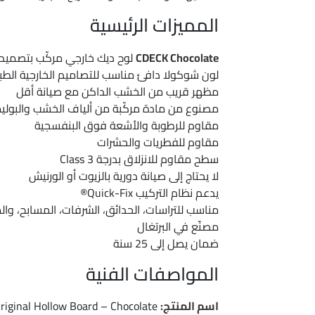
المميزات الرئيسية
CDECK Chocolate
لوح ديك خارجي مركّب بتصمي
لون شوكولا دافئ مناسب للتصاميم الخارجية الطب
مظهر قريب من الخشب الداكن مع صيانة أقل
مصنوع من مادة مركّبة من ألياف الخشب والبولي
مقاوم للرطوبة والأشعة فوق البنفسجية
مقاوم للفطريات والحشرات
سطح مقاوم للانزلاق بدرجة Class 3
لا يحتاج إلى صيانة دورية بالزيوت أو الورنيش
يدعم نظام التركيب Quick-Fix®
مناسب للتراسات، الحدائق، الشرفات، المسابح، وال
مصنّع في البرتغال
ضمان يصل إلى 25 سنة
المواصفات الفنية
اسم المنتج:
CDECK Original Hollow Board – Chocolate