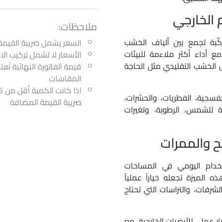
 الخارجي
ملاحظات:
CDECK  من مادة مركّبة تجمع بين ألياف الخشب
السعر يشمل ضريبة القيمة
 أداء أكثر ملاءمة للبيئات
الأسعار لا تشمل تركيب ا
ل الخشب التقليدي مثل الحاجة
قيمة الفاتورة النهائية تُع
المقاسات
نفسجية، الفطريات، والحشرات،
ضريبة القيمة المضافة
ة للشمس، الرطوبة، وتغيرات
ح والممرات
ناسباً للاستخدام اليومي في المساحات
ية، مع مقاومة انزلاق بدرجة Class 3. هذه الميزة تجعله خياراً عملياً
شرفات، والتراسات التي تحتاج
 عملي للأرضيات الخارجية، مع