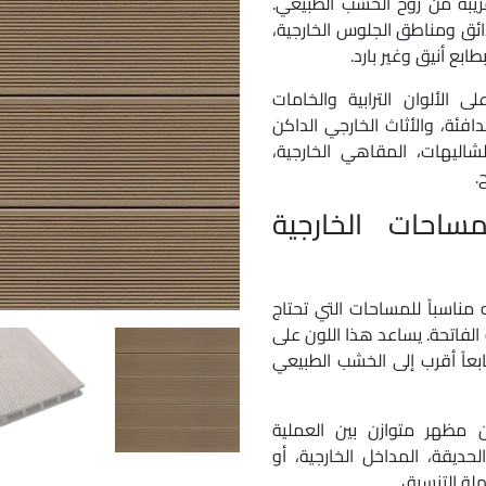
قريبة من روح الخشب الطبيعي.
دائق ومناطق الجلوس الخارجية،
ع أنيق وغير بارد.
 الألوان الترابية والخامات
دافئة، والأثاث الخارجي الداكن
 الشاليهات، المقاهي الخارجية،
.
CDECK Chocol للمساحات الخارجية
عمق بصري يجعله مناسباً للمساحات التي تحتاج
و الفاتحة. يساعد هذا اللون على
بعاً أقرب إلى الخشب الطبيعي
 مظهر متوازن بين العملية
حديقة، المداخل الخارجية، أو
هلة التنسيق.