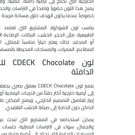
الخارجية التي تحتاج إلى أرضية دافئة، عملية، و
يمنح هذا اللون حضوراً واضحاً في التراسات والح
خصوصاً عندما يكون الهدف خلق مساحة مريحة بطاب
يناسب لون الشوكولا المشاريع التي تعتمد على
الطبيعية، مثل الحجر، الخشب، النباتات، الإضاءة ال
أو المحايد. لذلك يعتبر خياراً مناسباً للمنازل،
المطاعم، الممرات، والمساحات المحيطة بالمسابح
لون ate
الدافئة
يتميز لون CDECK Chocolate ب
إلى أرضية خارجية أكثر دفئاً من الدرجات الرمادية أ
إبراز تفاصيل التصميم الخارجي، ويمنح المكان طا
الداكن دون الحاجة إلى صيانة الخشب التقليدي.
يمكن استخدامه في المشاريع التي تبحث عن
والجمال، سواء في التراسات المنزلية، جلسات ال
المساحات التجارية التي تحتاج إلى أرضية متينة وس