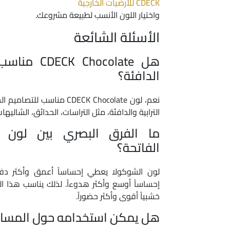
CDECK للأرضيات الخارجية
واختيار اللون الأنسب لطبيعة مشروعك.
الأسئلة الشائعة
هل Chocolate
الدافئة؟
نعم، لون CDECK Chocolate مناس
الترابية والدافئة، مثل التراسات، الحدائق، الشال
ما الفرق البصري بين لون ال
الفاتحة؟
لون الشوكولا يعطي إحساساً أعمق وأكثر دفئاً،
إحساساً أوسع وأكثر هدوءاً. لذلك يناسب هذا الل
خشبياً أقوى وأكثر حضوراً.
هل يمكن استخدامه حول المساب