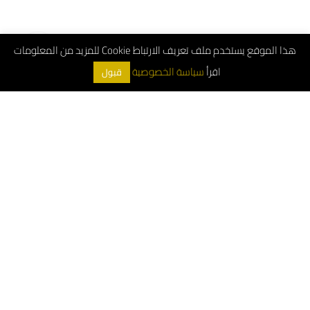
هذا الموقع يستخدم ملف تعريف الارتباط Cookie للمزيد من المعلومات
اقرأ
سياسة الخصوصية
قبول
ArchDeco © 2026
الرقم الموحد : 8001181000