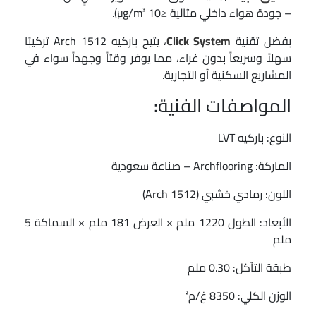
– جودة هواء داخلي مثالية ≤10 µg/m³).
بفضل تقنية
Click System
، يتيح باركيه Arch 1512 تركيبًا
سهلاً وسريعاً بدون غراء، مما يوفر وقتاً وجهداً سواء في
المشاريع السكنية أو التجارية.
المواصفات الفنية:
النوع: باركيه LVT
الماركة: Archflooring – صناعة سعودية
اللون: رمادي خشبي (Arch 1512)
الأبعاد: الطول 1220 ملم × العرض 181 ملم × السماكة 5
ملم
طبقة التآكل: 0.30 ملم
الوزن الكلي: 8350 غ/م²