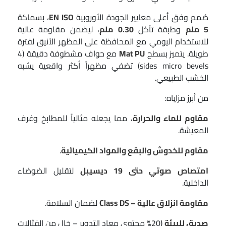
صُمم وفق أعلى معايير الجودة الأوروبية
EN ISO
، بسماكة
5 ملم
وطبقة تآكل
0.30 ملم
، ليضمن مقاومة عالية
للاستخدام اليومي مع المحافظة على المظهر الأنيق لفترة
طويلة. يتميز بسطح
Mat PU
مع حواف مشطوفة دقيقة (4
sides micro bevels) تضفي مظهراً أكثر واقعية يشبه
الخشب الطبيعي.
من أبرز مزاياه:
مقاوم للماء والحرارة
، مما يجعله مثالياً للمطابخ وغرف
المعيشة.
مقاوم للخدوش والبقع والمواد الكيميائية
.
امتصاص صوتي حتى 19 ديسيبل
لتقليل الضوضاء
الداخلية.
مقاومة انزلاق عالية – Class DS
لضمان السلامة.
صديق للبيئة
(20% محتوى معاد التدوير – خالٍ من الفثالات