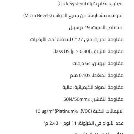
التركيب: نظام كليك (Click System)
الحواف: مشطوفة من جميع الجوانب (Micro Bevels)
امتصاص الصوت: 19 ديسيبل
مقاومة الحرارة: حتى 27°C للتدفئة تحت الأرضيات
مقاومة الانزلاق: Class DS (μ ≥ 0.30)
مقاومة البهتان: ≥6 درجات
مقاومة الضغط: ≤0.10 ملم
مقاومة المواد الكيميائية: عالية
مقاومة التقشير: ≥50N/50mm
الانبعاثات الكلية (VOC): ≤10 µg/m³ (Platinum)
عدد الألواح في الكرتونة: 11 لوح = 2.43 م²