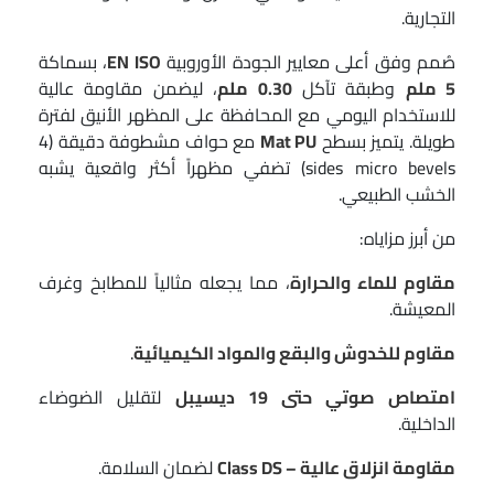
التجارية.
صُمم وفق أعلى معايير الجودة الأوروبية
EN ISO
، بسماكة
5 ملم
وطبقة تآكل
0.30 ملم
، ليضمن مقاومة عالية
للاستخدام اليومي مع المحافظة على المظهر الأنيق لفترة
طويلة. يتميز بسطح
Mat PU
مع حواف مشطوفة دقيقة (4
sides micro bevels) تضفي مظهراً أكثر واقعية يشبه
الخشب الطبيعي.
من أبرز مزاياه:
مقاوم للماء والحرارة
، مما يجعله مثالياً للمطابخ وغرف
المعيشة.
مقاوم للخدوش والبقع والمواد الكيميائية
.
امتصاص صوتي حتى 19 ديسيبل
لتقليل الضوضاء
الداخلية.
مقاومة انزلاق عالية – Class DS
لضمان السلامة.