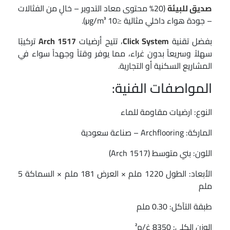
صديق للبيئة
(20% محتوى معاد التدوير – خالٍ من الفثالات
– جودة هواء داخلي مثالية ≤10 µg/m³).
بفضل تقنية
Click System
، تتيح أرضيات
Arch 1517
تركيبًا
سهلاً وسريعاً بدون غراء، مما يوفر وقتاً وجهداً سواء في
المشاريع السكنية أو التجارية.
المواصفات الفنية:
النوع: ارضيات مقاومة للماء
الماركة: Archflooring – صناعة سعودية
اللون: بني متوسط (Arch 1517)
الأبعاد: الطول 1220 ملم × العرض 181 ملم × السماكة 5
ملم
طبقة التآكل: 0.30 ملم
الوزن الكلي: 8350 غ/م²