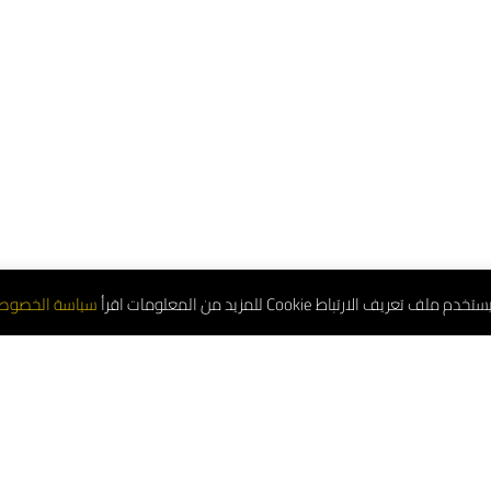
تعريف الارتباط Cookie للمزيد من المعلومات اقرأ
سياسة الخصوص
لموحد : 8001181000
(واتساب) : 0552544955