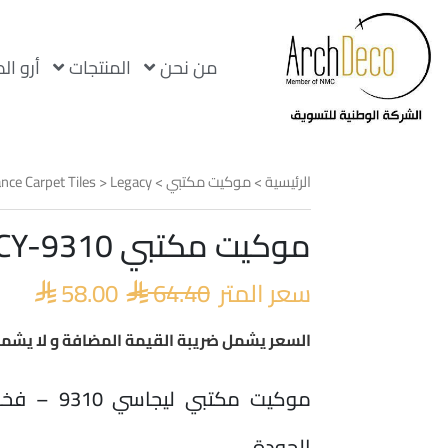
من نحن
المنتجات
أرو ال
الرئيسية
>
موكيت مكتبي
>
Legacy
>
nce Carpet Tiles
موكيت مكتبي LEGACY-9310
السعر
السع
الأصلي
الحا
سعر المتر
64.40
58.00
هو:
هو:


.00.
 64.40.
السعر يشمل ضريبة القيمة المضافة و لا يشمل
موكيت مكتبي
الجودة