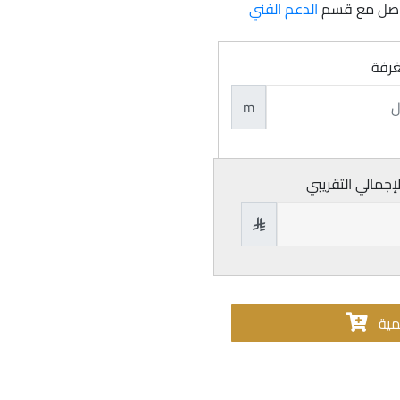
تواصل مع قسم
الدعم الفني
غرفة
m
لإجمالي التقريبي

مية