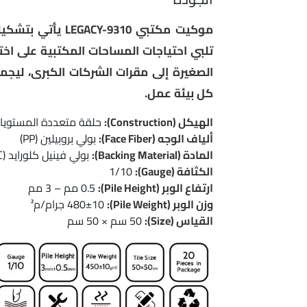
موكيت مكتبي CY-9310
تلبي احتياجات المساحات المكتبية على اخ
الصغيرة إلى مقرات الشركات الكبرى، ليجمع
كل بيئة عمل.
الهيكل (Construction):
حلقة متعددة المستويا
ألياف الوجه (Face Fiber):
بولي بروبيلين (PP)
المادة (Backing Material):
بولي فينيل كلورايد (PVC)
الكثافة (Gauge):
1/10
ارتفاع الوبر (Pile Height):
0.5 مم – 3 مم
وزن الوبر (Pile Weight):
480±10 جرام/م²
القياس (Size):
50 سم × 50 سم