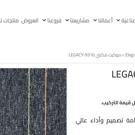
صناعية
أعمالنا
مشاريعنا
فروعنا
العروض
منتجات ت
Elega
> موكيت مكتبي LEGACY-9310
ر
لي
 58
 قيمة التركيب.
 ليجاسي 9310 – فخامة تصميم وأداء عالي