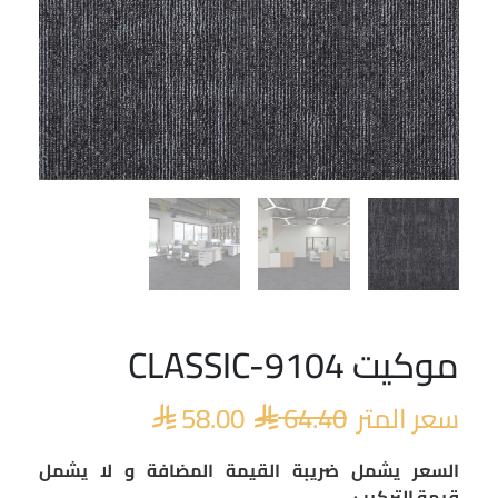
موكيت CLASSIC-9104
السعر
السعر
الأصلي
الحالي
سعر المتر
64.40
58.00
هو:
هو:


 58.00.
 64.40.
السعر يشمل ضريبة القيمة المضافة و لا يشمل
قيمة التركيب.