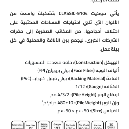
يأتي موكيت CLASSIC-9104 بتشكيلة واسعة من
الألوان التي تلبي احتياجات المساحات المكتبية على
اختلاف أحجامها، من المكاتب الصغيرة إلى مقرات
الشركات الكبرى، ليجمع بين الأناقة والعملية في كل
بيئة عمل.
الهيكل (Construction):
حلقة متعددة المستويات
ألياف الوجه (Face Fiber):
بولي بروبيلين (PP)
المادة (Backing Material):
بولي فينيل كلورايد (PVC)
الكثافة (Gauge):
1/12
ارتفاع الوبر (Pile Height):
4/3/2 مم
وزن الوبر (Pile Weight):
480±10 جرام/م²
القياس (Size):
50 سم × 50 سم