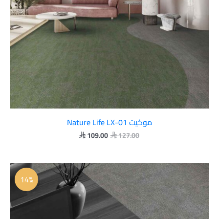
موكيت Nature Life LX-01
109.00
127.00


السعر
السعر
الأصلي
الحالي
14%
هو:
هو:
 109.00.
 127.00.