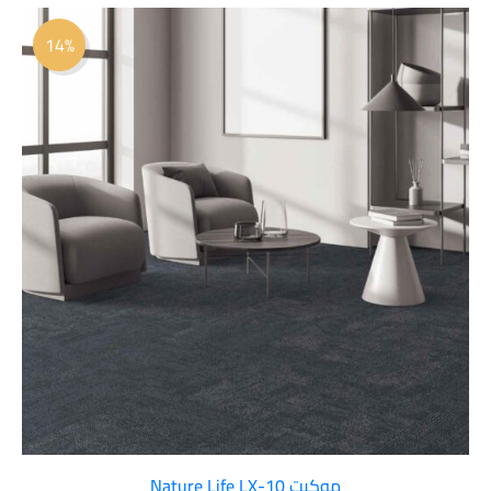
السعر
السعر
الأصلي
الحالي
14%
هو:
هو:
 109.00.
 127.00.
موكيت Nature Life LX-10