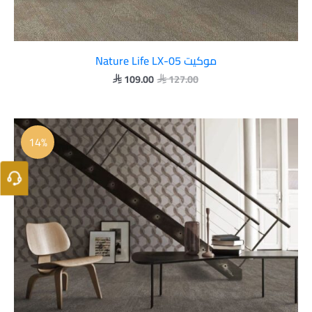
موكيت Nature Life LX-05
109.00
127.00


السعر
السعر
الأصلي
الحالي
14%
هو:
هو:
 109.00.
 127.00.