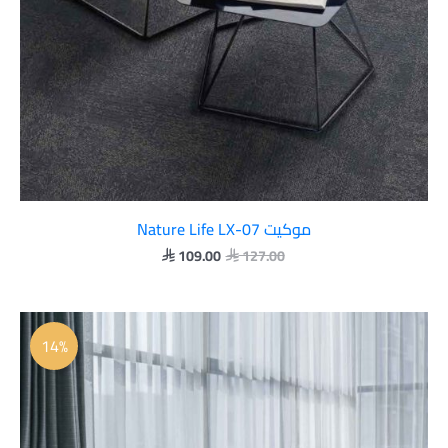
موكيت Nature Life LX-07
109.00
127.00


السعر
السعر
الأصلي
الحالي
14%
هو:
هو:
 109.00.
 127.00.