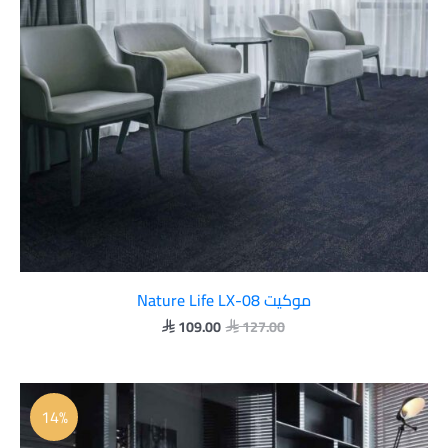
موكيت Nature Life LX-08
109.00
127.00


السعر
السعر
الأصلي
الحالي
14%
هو:
هو:
 109.00.
 127.00.