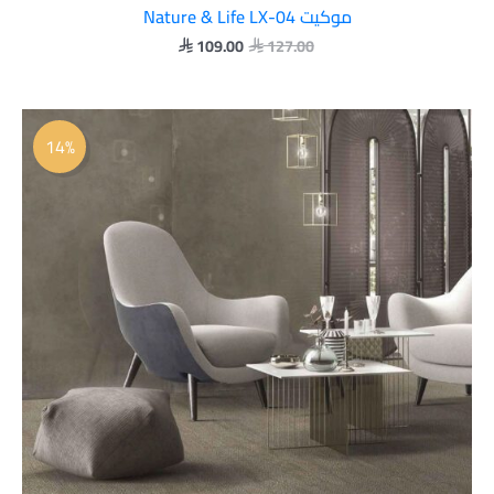
موكيت Nature & Life LX-04
109.00
127.00


السعر
السعر
الأصلي
الحالي
14%
هو:
هو:
 109.00.
 127.00.