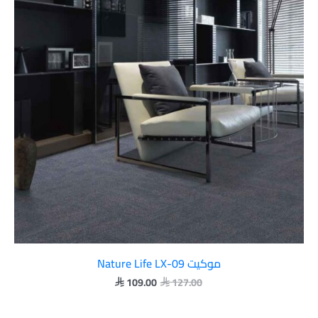
موكيت Nature Life LX-09
109.00
127.00

