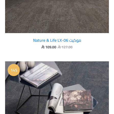
موكيت Nature & Life LX-06
109.00
127.00


السعر
السعر
الأصلي
الحالي
14%
هو:
هو:
 109.00.
 127.00.