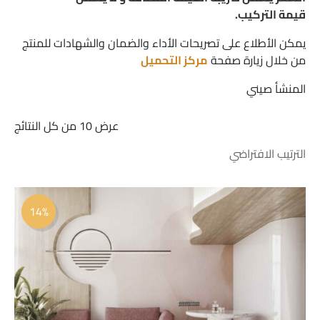
قيمة التركيب.
يمكن الأطلاع على تصريحات الأداء والضمان والشهادات للمنتج
من خلال زيارة صفحة
مركز التحميل
المنشأ صيني
عرض ⁦10⁩ من كل النتائج
السعر
السعر
الأصلي
الحالي
14%
هو:
هو:
 109.00.
 127.00.