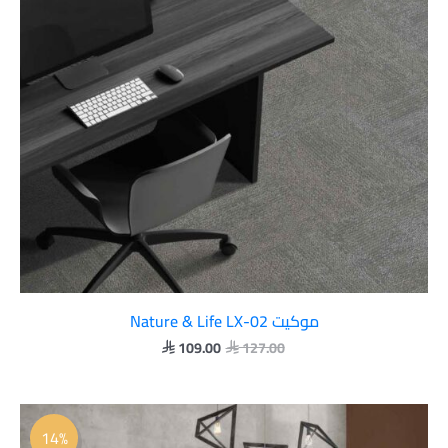
موكيت Nature & Life LX-02
109.00
127.00


السعر
السعر
الأصلي
الحالي
14%
هو:
هو: