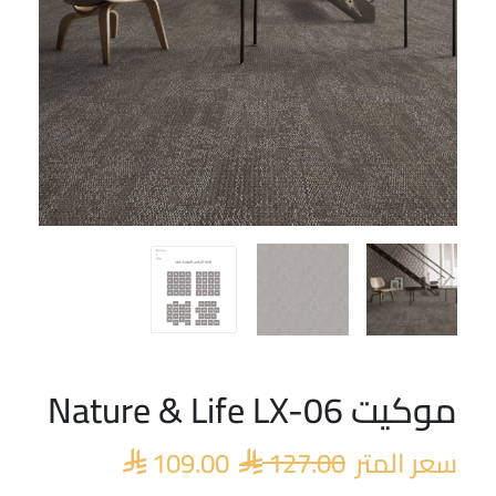
موكيت Nature & Life LX-06
السعر
السعر
الأصلي
الحالي
سعر المتر
127.00
109.00
هو:
هو:


 109.00.
 127.00.