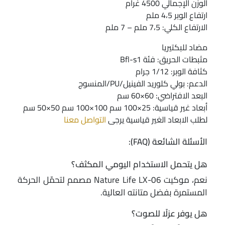
الوزن الإجمالي 4500 غرام
ارتفاع الوبر 4،5 ملم
الارتفاع الكلي: 7،5 ملم – 7 ملم
مضاد للبكتيريا
مثبطات الحريق: فئة Bfl-s1
كثافة الوبر: 1/12 جرام
الدعم: بولي كلوريد الفينيل/PU/المنسوج
البعد الافتراضي: 60×60 سم
أبعاد غير قياسية: 25×100 سم 100×100 سم 50×50 سم
لطلب الابعاد الغير قياسية يرجى
التواصل معنا
الأسئلة الشائعة (FAQ):
هل يتحمل الاستخدام اليومي المكثف؟
نعم، موكيت Nature Life LX-06 مصمم لتحمّل الحركة
المستمرة بفضل متانته العالية.
هل يوفر عزلًا للصوت؟