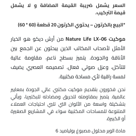
السعر يشمل ضريبة القيمة المضافة و لا يشمل
قيمة التركيب.
*البيع بالكرتون – يحتوي الكرتون 20 قطعة (60 * 60)
موكيت Nature Life LX-06
من أرش ديكو هو الخيار
الأمثل لأصحاب المكاتب الذين يبحثون عن الجمع بين
الأناقة والجودة. يتميز بسطح ناعم، مقاومة عالية
للتآكل، وعزل صوتي فعال. تصميمه العصري يضيف
لمسة راقية لأي مساحة مكتبية.
نحن فخورون بتقديم موكيت مكتبي عالي الجودة بمعايير
عالمية. يتميز بمقاومته للحريق ومضادته للبكتيريا، ويأتي
بتشكيلة واسعة من الألوان التي تلبي احتياجات العملاء
المتنوعة للمساحات المكتبية سواء في المشاريع الصغيرة
أو الكبيرة.
مادة الوبر محلول مصبوغ بولياميد 6