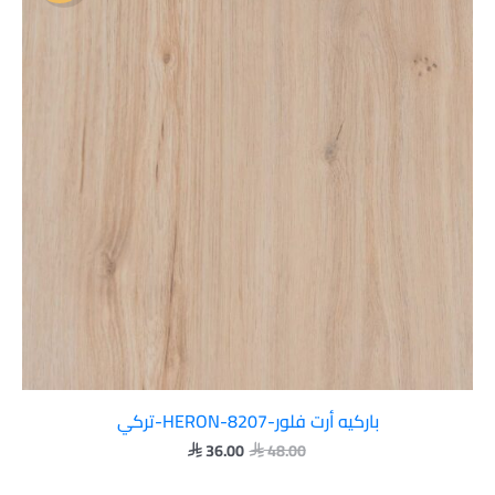
 36.00.
 48.00.
باركيه أرت فلور-HERON-8207-تركي
36.00
48.00

