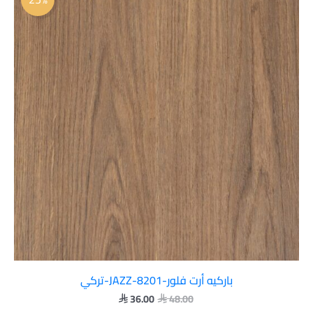
هو:
هو:
 36.00.
 48.00.
باركيه أرت فلور-JAZZ-8201-تركي
36.00
48.00

