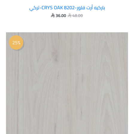
باركيه أرت فلور-CRYS OAK 8202-تركي
36.00
48.00


السعر
السعر
الأصلي
الحالي
25%
هو:
هو:
 36.00.
 48.00.