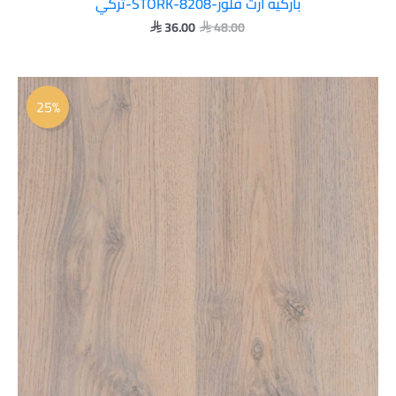
باركيه أرت فلور-STORK-8208-تركي
36.00
48.00


السعر
السعر
الأصلي
الحالي
25%
هو:
هو:
 36.00.
 48.00.