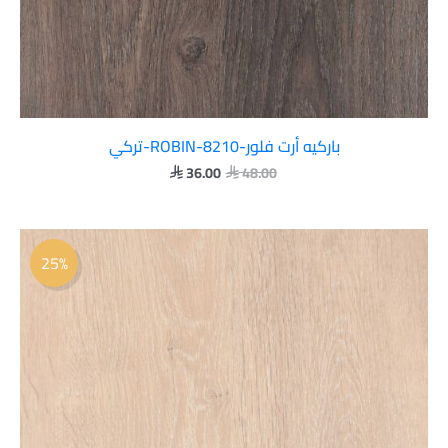
باركيه أرت فلور-ROBIN-8210-تركي
36.00
48.00


السعر
السعر
الأصلي
الحالي
25%
هو:
هو:
 36.00.
 48.00.