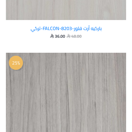
باركيه أرت فلور-FALCON-8203-تركي
36.00
48.00


السعر
السعر
الأصلي
الحالي
25%
هو:
هو:
 36.00.
 48.00.