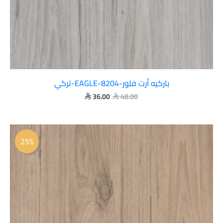
باركيه أرت فلور-EAGLE-8204-تركي
36.00
48.00


السعر
السعر
الأصلي
الحالي
25%
هو:
هو:
 36.00.
 48.00.