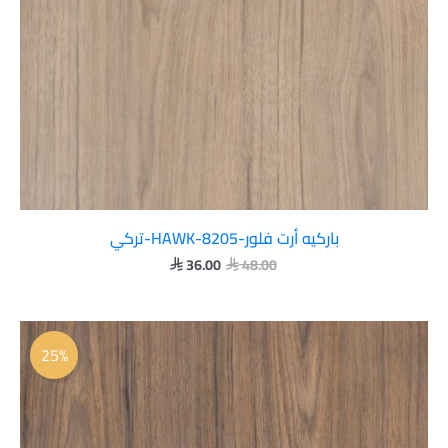
باركيه أرت فلور-HAWK-8205-تركي
36.00
48.00


السعر
السعر
الأصلي
الحالي
25%
هو:
هو:
 36.00.
 48.00.