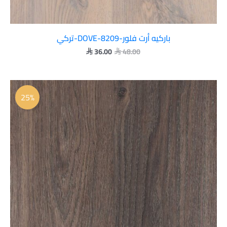
باركيه أرت فلور-DOVE-8209-تركي
36.00
48.00


السعر
السعر
الأصلي
الحالي
25%
هو:
هو:
 36.00.
 48.00.