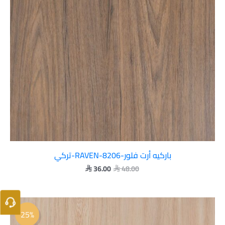
باركيه أرت فلور-RAVEN-8206-تركي
36.00
48.00


السعر
السعر
الأصلي
الحالي
25%
هو:
هو: