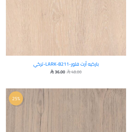
باركيه أرت فلور-LARK-8211-تركي
36.00
48.00


السعر
السعر
الأصلي
الحالي
25%
هو:
هو:
 36.00.
 48.00.