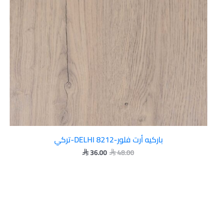
باركيه أرت فلور-DELHI 8212-تركي
36.00
48.00

