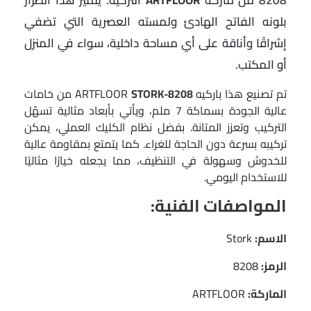
8208 من ماركة
ARTFLOOR
التركية. يتميز هذا الطراز
بلونه الفاتح الهادئ ولمسته العصرية التي تضفي
إشراقًا وأناقة على أي مساحة داخلية، سواء في المنزل
أو المكتب.
تم تصنيع هذا باركيه ARTFLOOR
STORK-8208
من خامات
عالية الجودة بسماكة 7 ملم، ويأتي بأبعاد مثالية تسهّل
التركيب وتعزز المتانة. بفضل نظام الكليك العملي، يمكن
تركيبه بسرعة دون الحاجة للغراء. كما يتمتع بمقاومة عالية
للخدوش وسهولة في التنظيف، مما يجعله خيارًا مثاليًا
للاستخدام اليومي.
المواصفات الفنية:
الاسم:
Stork
الرمز:
8208
الماركة:
ARTFLOOR