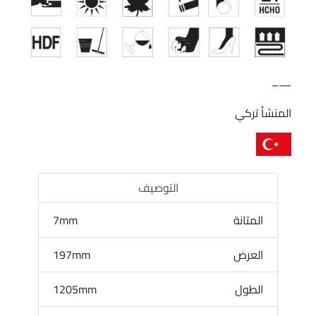
—–
المنشأ تركي
التوصيف
المتانة
7mm
العرض
197mm
الطول
1205mm