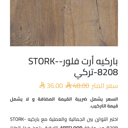
باركيه أرت فلور-STORK-
السعر
السعر
الأصلي
الحالي
8208-تركي
هو:
هو:
 36.00.
 48.00.
سعر المتر
48.00
36.00


السعر يشمل ضريبة القيمة المضافة و لا يشمل
قيمة التركيب.
اختبر التوازن بين الجمالية والعملية مع باركيه STORK-