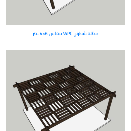
مظلة شطرنج WPC مقاس 6×4 متر