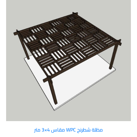
مظلة شطرنج WPC مقاس 4×3 متر