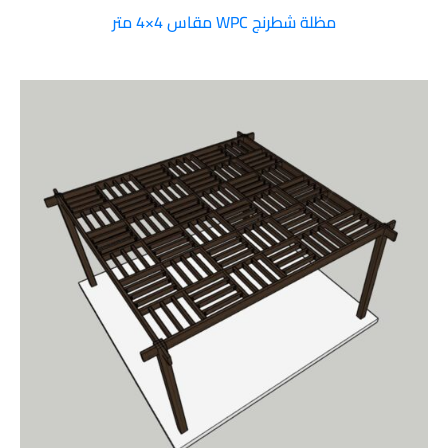
مظلة شطرنج WPC مقاس 4×4 متر