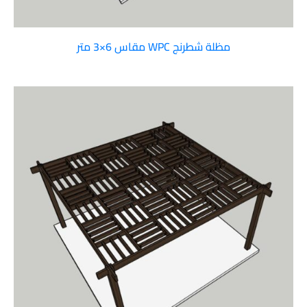
مظلة شطرنج WPC مقاس 6×3 متر