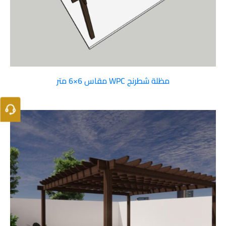
مظلة شطرنج WPC مقاس 6×6 متر