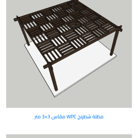
مظلة شطرنج WPC مقاس 3×3 متر