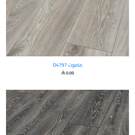
ماموت D4797
0.00
