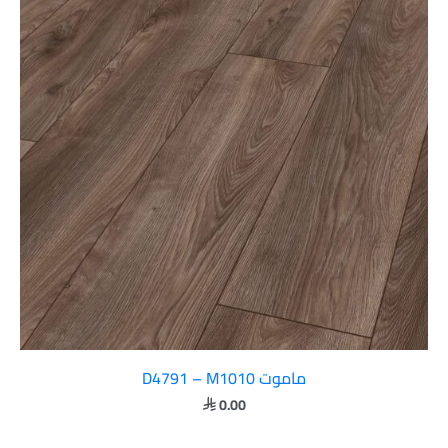
ماموت D4791 – M1010
0.00
