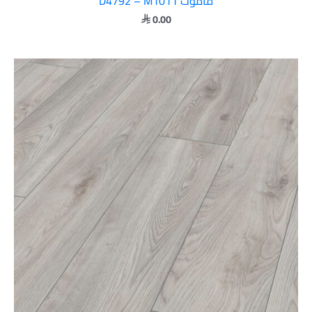
ماموت D4792 – M1011
0.00
