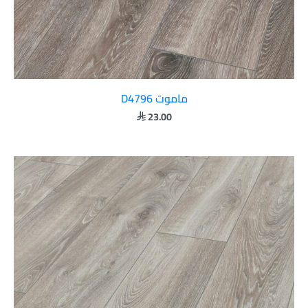
ماموت D4796
23.00
