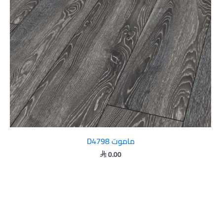
ماموت D4798
0.00
