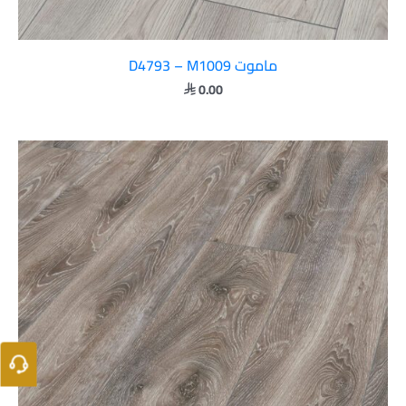
ماموت D4793 – M1009
0.00
