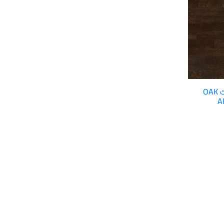
باركيه طبيعي – بارلينك OAK
A