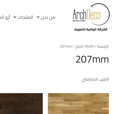
من نحن
المنتجات
أرو ال
الرئيسية
/ Width المنتج / 207mm
207mm