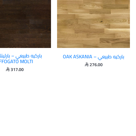
باركيه طبيعي – OAK ASKANIA
FFOGATO MOLTI
276.00

317.00
