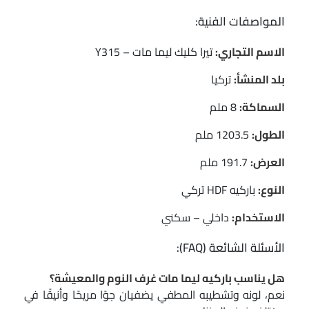
المواصفات الفنية:
الاسم التجاري:
تيرا كليك ليما مات – Y315
بلد المنشأ:
تركيا
السماكة:
8 ملم
الطول:
1203.5 ملم
العرض:
191.7 ملم
النوع:
باركيه HDF تركي
الاستخدام:
داخلي – سكني
الأسئلة الشائعة (FAQ):
هل يناسب باركيه ليما مات غرف النوم والمعيشة؟
نعم، لونه وتشطيبه المطفي يضفيان جوًا مريحًا وأنيقًا في