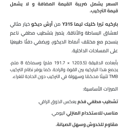
السعر يشمل ضريبة القيمة المضافة و لا يشمل
قيمة التركيب.
باركيه تيرا كليك ليما Y315
من
أرش ديكو
خيار مثالي
لعشاق البساطة والأناقة. يتميز بتشطيب مطفي ناعم
ينسجم مع مختلف أنماط الديكور، ويضفي دفئًا طبيعيًا
على المساحات الداخلية.
بأبعاده الدقيقة (1203.5 × 191.7 ملم) وسماكة 8 ملم،
يجمع هذا الباركيه بين القوة والراحة. كما يوفر نظام التركيب
TMB تثبيتًا محكمًا وسهولة في التركيب دون الحاجة للغراء.
الميزات الأساسية:
تشطيب مطفي فخم
يعكس الذوق الراقي.
مناسب للاستخدام المنزلي
اليومي.
مقاوم للخدوش وسهل الصيانة.