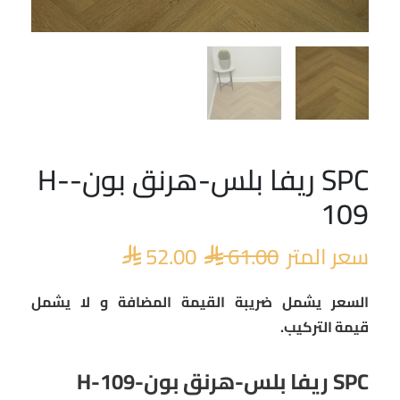
SPC ريفا بلس-هرنق بون-H-
السعر
السعر
الأصلي
الحالي
109
هو:
هو:
 52.00.
 61.00.
سعر المتر
61.00
52.00


السعر يشمل ضريبة القيمة المضافة و لا يشمل
قيمة التركيب.
SPC ريفا بلس-هرنق بون-H-109