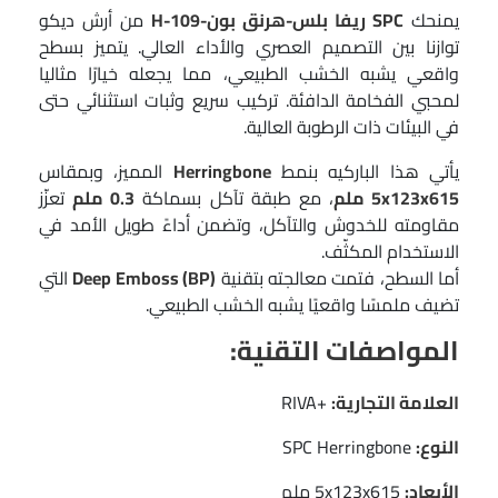
يمنحك
SPC ريفا بلس-هرنق بون-H-109
من أرش ديكو
توازنا بين التصميم العصري والأداء العالي. يتميز بسطح
واقعي يشبه الخشب الطبيعي، مما يجعله خيارًا مثاليا
لمحبي الفخامة الدافئة. تركيب سريع وثبات استثنائي حتى
في البيئات ذات الرطوبة العالية.
يأتي هذا الباركيه بنمط
Herringbone
المميز، وبمقاس
5x123x615 ملم
، مع طبقة تآكل بسماكة
0.3 ملم
تعزّز
مقاومته للخدوش والتآكل، وتضمن أداءً طويل الأمد في
الاستخدام المكثّف.
أما السطح، فتمت معالجته بتقنية
Deep Emboss (BP)
التي
تضيف ملمسًا واقعيًا يشبه الخشب الطبيعي.
المواصفات التقنية:
العلامة التجارية:
+RIVA
النوع:
SPC Herringbone
الأبعاد:
5x123x615 ملم