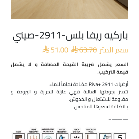
باركيه ريفا بلس-2911-صيني
السعر
السعر
الأصلي
الحالي
سعر المتر
63.70
51.00
هو:
هو:


 51.00.
 63.70.
السعر يشمل ضريبة القيمة المضافة و لا يشمل
قيمة التركيب.
أرضيات Riva+ 2911 مضادة تماماً للماء.
تتميز بجودتها العالية فهي عازلة للحرارة و البرودة و
مقاومة للاشتعال و الخدوش.
بالاضافة لسعرها المنافس.
———–