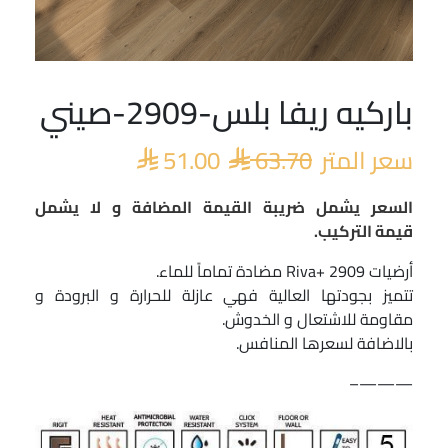
باركيه ريفا بلس-2909-صيني
السعر
السعر
الأصلي
الحالي
سعر المتر
63.70
51.00
هو:
هو:


 51.00.
 63.70.
السعر يشمل ضريبة القيمة المضافة و لا يشمل
قيمة التركيب.
أرضيات Riva+ 2909 مضادة تماماً للماء.
تتميز بجودتها العالية فهي عازلة للحرارة و البرودة و
مقاومة للاشتعال و الخدوش.
بالاضافة لسعرها المنافس.
———–