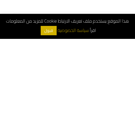
هذا الموقع يستخدم ملف تعريف الارتباط Cookie للمزيد من المعلومات
اقرأ
سياسة الخصوصية
قبول
ArchDeco © 2026
الرقم الموحد : 8001181000