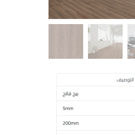
التوصيف
بيج فاتح
5mm
200mm