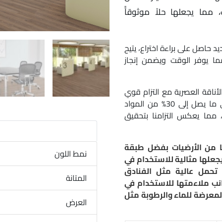
مما يجعلها حلاً موثوقاًً
د حاصل على براءة اختراع، يتيح
 مما يوفر الوقت ويضمن إنجاز
Essen بين المتانة والأناقة العصرية مع التزام قوي
بالمسؤولية البيئية. تحتوي هذه المجموعة على ما يصل إلى 30% من المواد
لمعاد تدويرها، معتمدة بشهادة ISO 14021، مما يعكس التزامنا بتحقيق
Essence Rigi على غيرها من الأرضيات بفضل طبقة
نمط اللون
 ) بسماكة 0.55 ملم، مما يجعلها مثالية للاستخدام في
ة تحمل عالية مثل الفنادق
المتانة
جانب ملاءمتها للاستخدام في
المعرضة للماء والرطوبة مثل
العرض