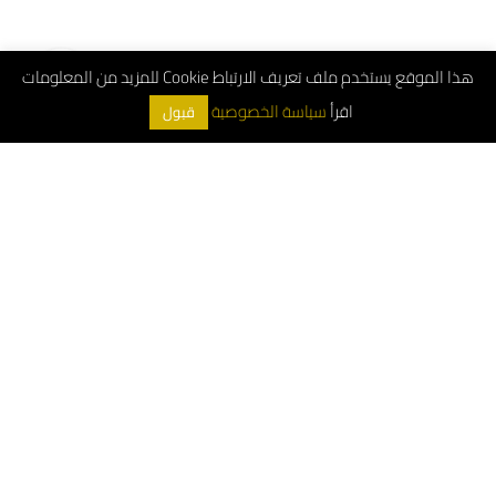
هذا الموقع يستخدم ملف تعريف الارتباط Cookie للمزيد من المعلومات
اقرأ
سياسة الخصوصية
قبول
ArchDeco © 2026
الرقم الموحد : 8001181000