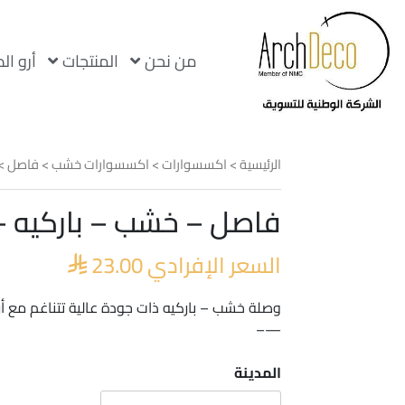
من نحن
المنتجات
أرو ال
الرئيسية
>
اكسسوارات
>
اكسسوارات خشب
>
فاصل
> 
فاصل – خشب – باركيه – G551T
السعر الإفرادي
23.00

وصلة خشب – باركيه ذات جودة عالية تتناغم مع أر
—–
المدينة