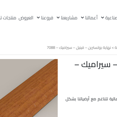
صناعية
أعمالنا
مشاريعنا
فروعنا
العروض
منتجات ت
ة
> نهاية بولسترين – فينيل – سيراميك – 7088
– سيراميك –
لية تتناغم مع أرضياتنا بشكل