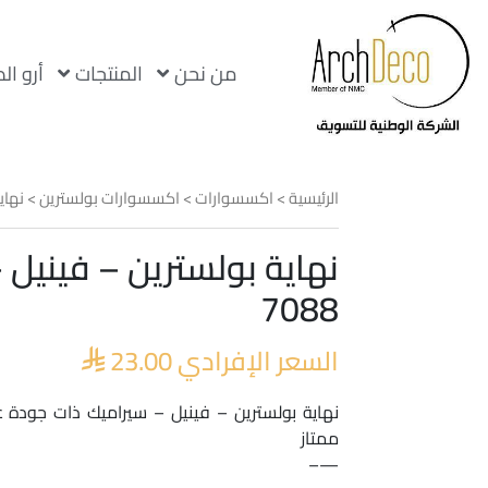
من نحن
المنتجات
أرو ال
الرئيسية
>
اكسسوارات
>
اكسسوارات بولسترين
>
نهاي
نهاية بولسترين – فينيل 
7088
السعر الإفرادي
23.00

نهاية بولسترين – فينيل – سيراميك ذات جودة عا
ممتاز
—–