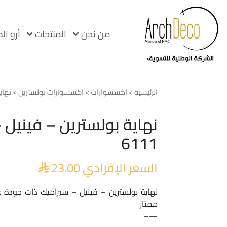
من نحن
المنتجات
أرو ال
الرئيسية
>
اكسسوارات
>
اكسسوارات بولسترين
>
نهاي
نهاية بولسترين – فينيل 
6111
السعر الإفرادي
23.00

نهاية بولسترين – فينيل – سيراميك ذات جودة عا
ممتاز
—–