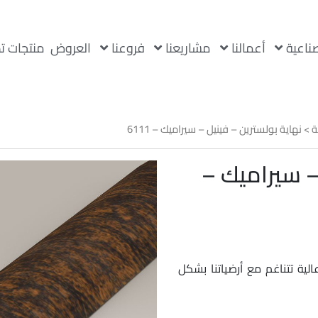
صناعية
أعمالنا
مشاريعنا
فروعنا
العروض
منتجات ت
ة
> نهاية بولسترين – فينيل – سيراميك – 6111
– سيراميك –
لية تتناغم مع أرضياتنا بشكل