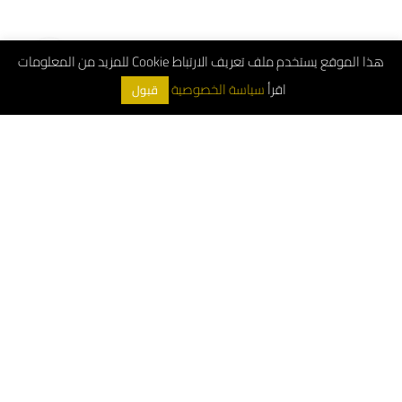
هذا الموقع يستخدم ملف تعريف الارتباط Cookie للمزيد من المعلومات
اقرأ
سياسة الخصوصية
قبول
ArchDeco © 2026
الرقم الموحد : 8001181000