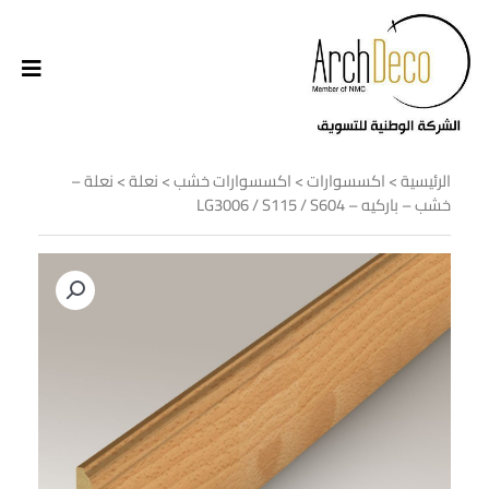
الرئيسية
>
اكسسوارات
>
اكسسوارات خشب
>
نعلة
> نعلة –
خشب – باركيه – LG3006 / S115 / S604