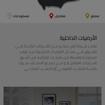
مصنع
معارض
مستودعات
الأرضيات الداخلية
تعتبــر شــركة أرش ديكــو مــن الشــركات الرائــدة فــي
الســوق فــي مجــال الأرضيـات الخشـبية حيـث توفـر
مجموعـة واسـعة مـن منتجـات الباركيـه مـن أشــهر
المــاركات العالميــة و مــن جميــع الأصنــاف ســواء
باركيــه الخشــب الطبيعــي أو الخشــب الصناعــي.