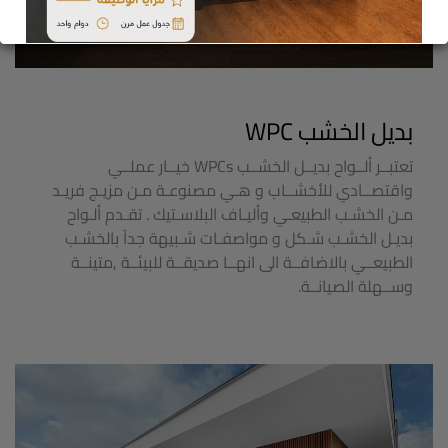
بديل الخشب WPC
تعتبــر ألــواح بديــل الخشــب WPCs خيــار عملــي
واقتصــادي للأخشــاب و هـي مصنوعـة مـن مزيـج فريـد
مـن الخشـب الطبيعـي وأليـاف البلاسـتيك . تقـدم ألـواح
بديـل الخشـب شـكل و مواصفـات شـبيهة جداً بالخشـب
الطبيعــي بالاضافــة الى انهــا صديقــة للبيئــة ,متينــة
وســهلة الصيانــة.