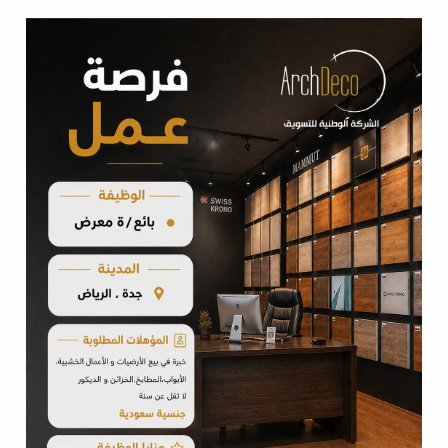
باركيه ضد الماء
بديل الخشب WPC
تعتبــر ألــواح بديــل الخشــب WPCs خيــار عملــي
واقتصــادي للأخشــاب و هـي مصنوعـة مـن مزيـج فريـد