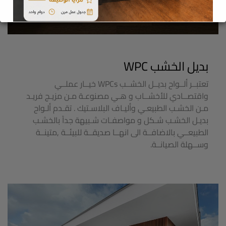
مـن الخشـب الطبيعـي وأليـاف البلاسـتيك . تقـدم ألـواح
بديـل الخشـب شـكل و مواصفـات شـبيهة جداً بالخشـب
الطبيعــي بالاضافــة الى انهــا صديقــة للبيئــة ,متينــة
وســهلة الصيانــة.
تكسية الجداران