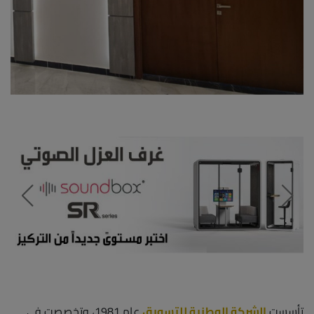
تأسست
الشركة الوطنية للتسويق
عام 1981، وتخصصت في
عدة مجالات في جميع أنحاء المملكة العربية السعودية بما في
ذلك الأعمال الخشبية, المقاولات وتكنولوجيا المعلومات. نتميز
بمجالات الديكورات الداخلية و الخارجية ،الأعمال الخشبية ،وحلول
المسارح والسينما من الشركات المصنعة الأكثر شهرة في أوروبا
وتركيا والصين. كما يختص مصنعنا المحلي بجميع الأعمال
الخشبية وفق أعلى المعايير ، بما في ذلك الديكورات الداخلية
والخارجية وتكسية الجدران والمفروشات والنوافذ والأبواب
الخشبية التاريخية والحديثة