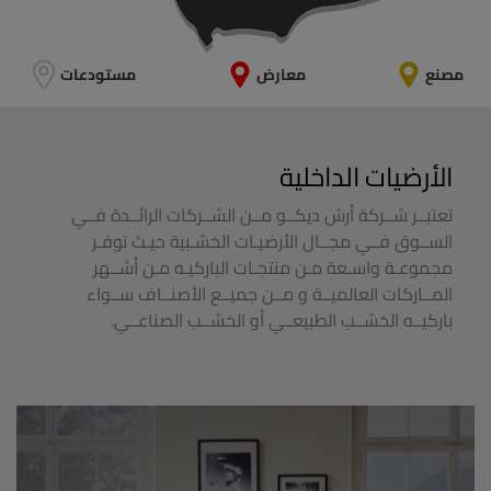
تعتبــر شــركة أرش ديكــو مــن الشــركات الرائــدة فــي
الســوق فــي مجــال الأرضيـات الخشـبية حيـث توفـر
مجموعـة واسـعة مـن منتجـات الباركيـه مـن أشــهر
المــاركات العالميــة و مــن جميــع الأصنــاف ســواء
باركيــه الخشــب الطبيعــي أو الخشــب الصناعــي.
أرضيات باركيه