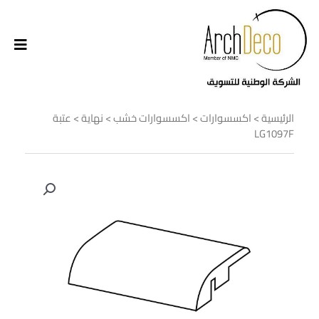
الرئيسية
>
اكسسوارات
>
اكسسوارات خشب
>
نهاية
> عتبة
LG1097F