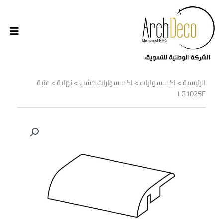
الرئيسية
>
اكسسوارات
>
اكسسوارات خشب
>
نهاية
> عتبة
LG1025F