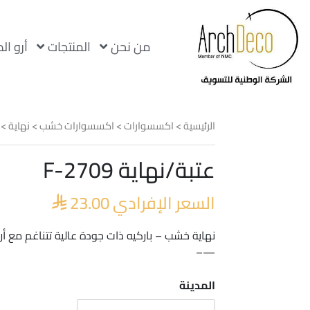
من نحن
المنتجات
أرو ال
الرئيسية
>
اكسسوارات
>
اكسسوارات خشب
>
نهاية
> ع
عتبة/نهاية F-2709
السعر الإفرادي
23.00

نهاية خشب – باركيه ذات جودة عالية تتناغم مع أر
—–
المدينة