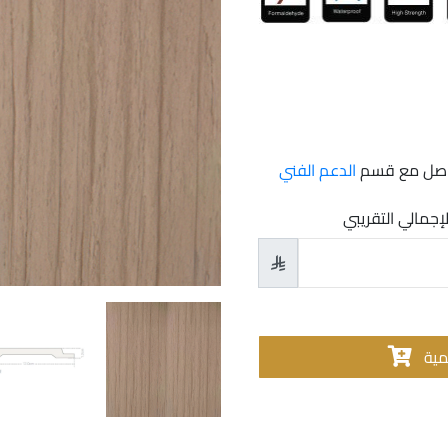
تواصل مع قسم
الدعم الفني
لإجمالي التقريبي

مية