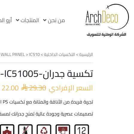
من نحن
المنتجات
أرو ال
الرئيسية
>
التكسيات الداخلية
>
IC510
>
 WALL PANEL
تكسية جدران-PS-IC51005
السعر
الأصلي
السعر الإفرادي
29.30
22.00
هو:

 29.30.
تجربة فريدة من الأناقة والمتانة مع تكسيات PS الفاخرة
تصميمات عصرية وجودة عالية تمنح جدرانك لمسة 