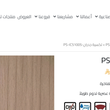
صناعية
أعمالنا
مشاريعنا
فروعنا
العروض
منتجات ت
PS
> تكسية جدران-PS-IC51005
السعر
الحالي
هو:

 22.00.

عصرية تدوم طويلاً