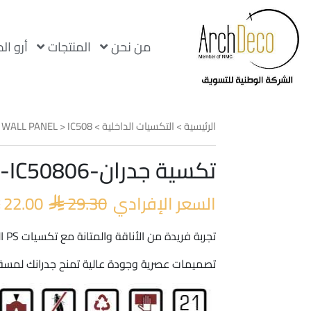
من نحن
المنتجات
أرو ال
الرئيسية
>
التكسيات الداخلية
>
IC508
>
 WALL PANEL
تكسية جدران-PS-IC50806
السعر
الأصلي
السعر الإفرادي
29.30
22.00
هو:

 29.30.
تجربة فريدة من الأناقة والمتانة مع تكسيات PS الفاخرة
تصميمات عصرية وجودة عالية تمنح جدرانك لمسة 