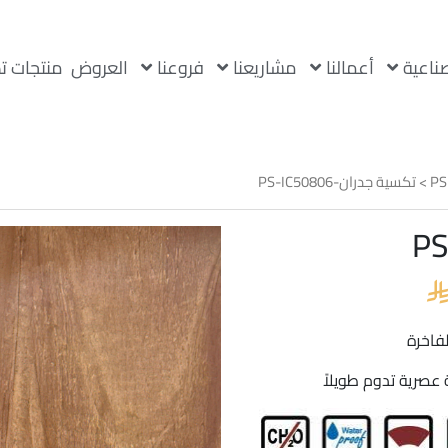
صناعية
أعمالنا
مشاريعنا
فروعنا
العروض
منتجات ت
PS
> تكسية جدران-PS-IC50806
السعر
الحالي
هو:

 22.00.

عصرية تدوم طويلاً