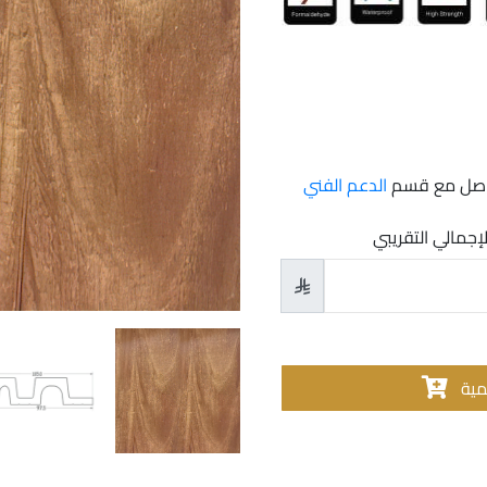
تواصل مع قسم
الدعم الفني
لإجمالي التقريبي

مية