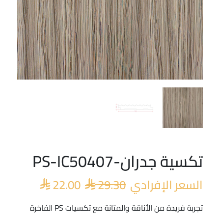
تكسية جدران-PS-IC50407
السعر
السعر
الأصلي
الحالي
السعر الإفرادي
29.30
22.00
هو:
هو:


 22.00.
 29.30.
تجربة فريدة من الأناقة والمتانة مع تكسيات PS الفاخرة