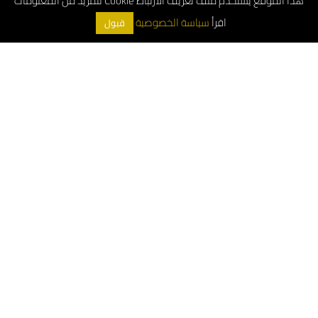
هذا الموقع يستخدم ملف تعريف الارتباط Cookie للمزيد من المعلومات
اقرأ
سياسة الخصوصية
قبول
ArchDeco © 2026
الرقم الموحد : 8001181000
خدمة العملاء (واتساب) : 0552544955
خدمة عملاء الجملة: 0533897978
خدمة عملاء المشاريع : 0556663487