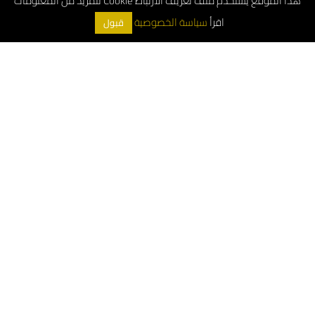
هذا الموقع يستخدم ملف تعريف الارتباط Cookie للمزيد من المعلومات
اقرأ
سياسة الخصوصية
قبول
ArchDeco © 2026
الرقم الموحد : 8001181000
خدمة العملاء (واتساب) : 0552544955
خدمة عملاء الجملة: 0533897978
خدمة عملاء المشاريع : 0556663487