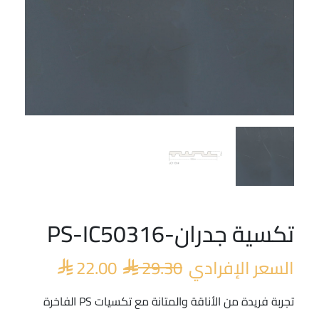
تكسية جدران-PS-IC50316
السعر
السعر
الأصلي
الحالي
السعر الإفرادي
29.30
22.00
هو:
هو:


 22.00.
 29.30.
تجربة فريدة من الأناقة والمتانة مع تكسيات PS الفاخرة