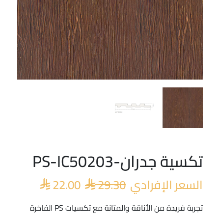
تكسية جدران-PS-IC50203
السعر
السعر
الأصلي
الحالي
السعر الإفرادي
29.30
22.00
هو:
هو:


 22.00.
 29.30.
تجربة فريدة من الأناقة والمتانة مع تكسيات PS الفاخرة