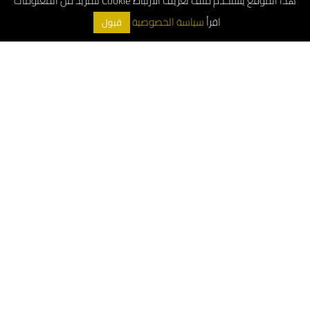
هذا الموقع يستخدم ملف تعريف الارتباط Cookie للمزيد من المعلومات
اقرأ
سياسة الخصوصية
قبول
ArchDeco © 2026