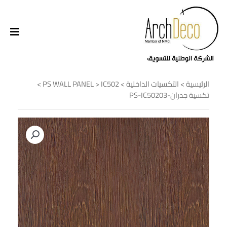
الرئيسية
>
التكسيات الداخلية
>
IC502
>
PS WALL PANEL
>
تكسية جدران-PS-IC50203