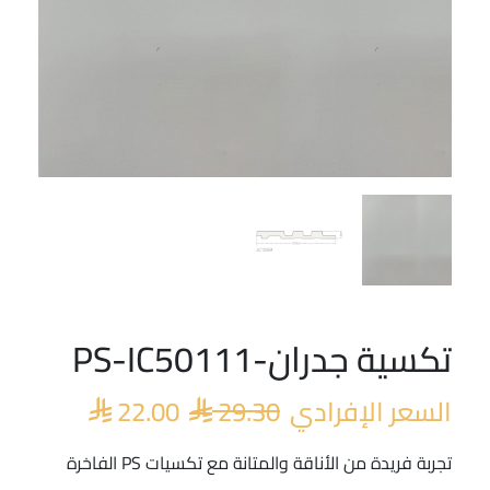
تكسية جدران-PS-IC50111
السعر
السعر
الأصلي
الحالي
السعر الإفرادي
29.30
22.00
هو:
هو:


 22.00.
 29.30.
تجربة فريدة من الأناقة والمتانة مع تكسيات PS الفاخرة