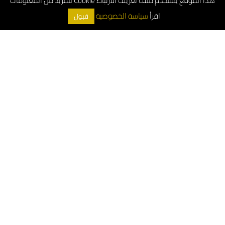
هذا الموقع يستخدم ملف تعريف الارتباط Cookie للمزيد من المعلومات
اقرأ
سياسة الخصوصية
قبول
ArchDeco © 2026
الرقم الموحد : 8001181000
خدمة العملاء (واتساب) : 0552544955
خدمة عملاء الجملة: 0533897978
خدمة عملاء المشاريع : 0556663487