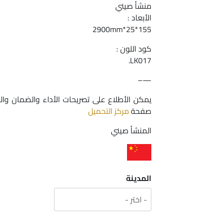
منشأ صيني
الأبعاد :
155*25*2900mm
كود اللون :
LK017.
—–
يمكن الأطلاع على تصريحات الأداء والضمان وال
صفحة
مركز التحميل
المنشأ صيني
المدينة