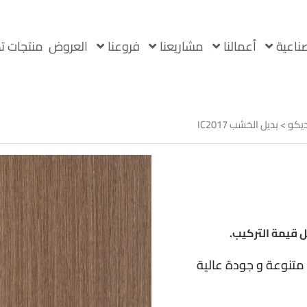
صناعية
أعمالنا
مشاريعنا
فروعنا
العروض
منتجات ت
ديكو
> بديل الخشب IC2017
 قيمة التركيب.