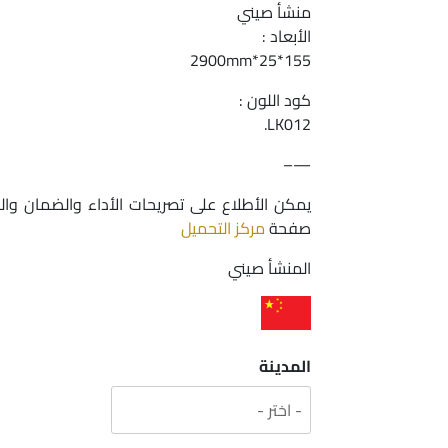
منشأ صيني
الأبعاد :
155*25*2900mm
كود اللون :
LK012.
—–
يمكن الأطلاع على تصريحات الأداء والضمان وال
صفحة
مركز التحميل
المنشأ صيني
المدينة