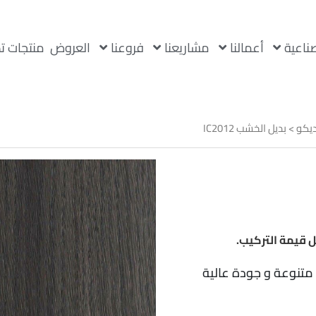
صناعية
أعمالنا
مشاريعنا
فروعنا
العروض
منتجات ت
ديكو
> بديل الخشب IC2012
 قيمة التركيب.