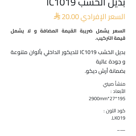
بديل الخشب IC1019
السعر الإفرادي
20.00

السعر يشمل ضريبة القيمة المضافة و لا يشمل
قيمة التركيب.
بديل الخشب IC1019 للديكور الداخلي بألوان متنوعة
و جودة عالية
بضمانة أرش ديكو.
منشأ صيني
الأبعاد :
195*27*2900mm
كود اللون :
LK019.
—–