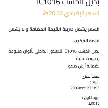
بديل الخشب IC1016
السعر الإفرادي
20.00

السعر يشمل ضريبة القيمة المضافة و لا يشمل
قيمة التركيب.
بديل الخشب IC1016 للديكور الداخلي بألوان متنوعة
و جودة عالية
بضمانة أرش ديكو.
منشأ صيني
الأبعاد :
195*27*2900mm
كود اللون :
LK016.