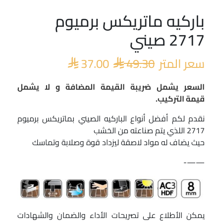
باركيه ماتريكس برميوم
السعر
السعر
الأصلي
الحالي
2717 صيني
هو:
هو:
 37.00.
 49.30.
سعر المتر
49.30
37.00


السعر يشمل ضريبة القيمة المضافة و لا يشمل
قيمة التركيب.
نقدم لكم أفضل أنواع الباركيه الصيني بماتريكس برميوم
2717 اللذي يتم صناعته من الخشب
حيث يضاف له مواد لاصقة ليزداد قوة وصلابة وتماسك
——-
يمكن الأطلاع على تصريحات الأداء والضمان والشهادات