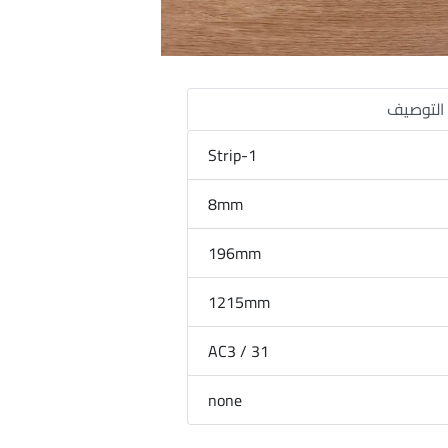
التوصيف
1-Strip
8mm
196mm
1215mm
31 / AC3
none