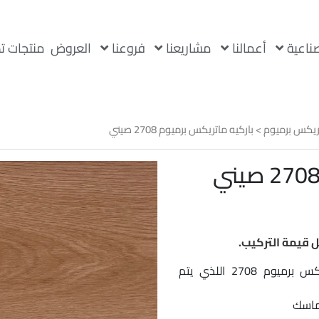
صناعية
أعمالنا
مشاريعنا
فروعنا
العروض
منتجات ت
ريكس برميوم
> باركيه ماتريكس برميوم 2708 صيني
ر
لي
 37
 قيمة التركيب.
نقدم لكم أفضل أنواع الباركيه الصيني بماتريكس برميوم 2708 اللذي يتم
تماسك