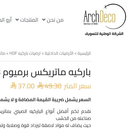
من نحن
المنتجات
أرو ال
الرئيسية
>
الأرضيات الداخلية
>
ارضيات باركيه HDF
>
مات
باركيه ماتريكس برميوم 2708 صيني
السعر
السع
الأصلي
الحا
سعر المتر
49.30
37.00
هو:
هو:


.00.
 49.30.
السعر يشمل ضريبة القيمة المضافة و لا يشمل
صناعته من الخشب
حيث يضاف له مواد لاصقة ليزداد قوة وصلابة و