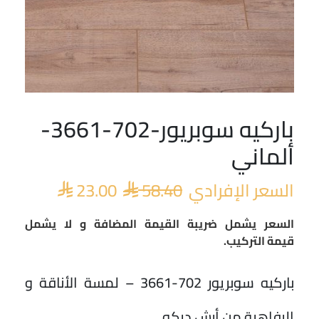
باركيه سوبريور-702-3661-
السعر
السعر
الأصلي
الحالي
ألماني
هو:
هو:
 23.00.
 58.40.
السعر الإفرادي
58.40
23.00


السعر يشمل ضريبة القيمة المضافة و لا يشمل
قيمة التركيب.
باركيه سوبريور 702-3661 – لمسة الأناقة و
الرفاهية من أرش ديكو