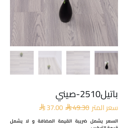
باتيل2510-صيني
السعر
السعر
الأصلي
الحالي
سعر المتر
49.30
37.00
هو:
هو:


 37.00.
 49.30.
السعر يشمل ضريبة القيمة المضافة و لا يشمل
قيمة التركيب.