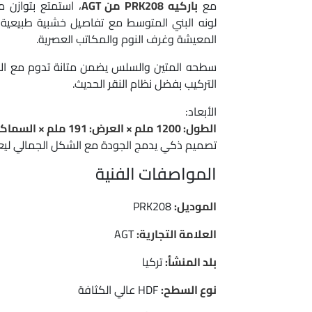
مع
باركيه PRK208 من AGT
، استمتع بتوازن م
لونه البني المتوسط مع تفاصيل خشبية طبيعية
المعيشة وغرف النوم والمكاتب العصرية.
سطحه المتين والسلس يضمن متانة تدوم مع الا
التركيب بفضل نظام النقر الحديث.
الأبعاد:
الطول: 1200 ملم × العرض: 191 ملم × السماكة: 8 ملم
تصميم ذكي يدمج الجودة مع الشكل الجمالي ليعز
المواصفات الفنية
الموديل:
PRK208
العلامة التجارية:
AGT
بلد المنشأ:
تركيا
نوع السطح:
HDF عالي الكثافة