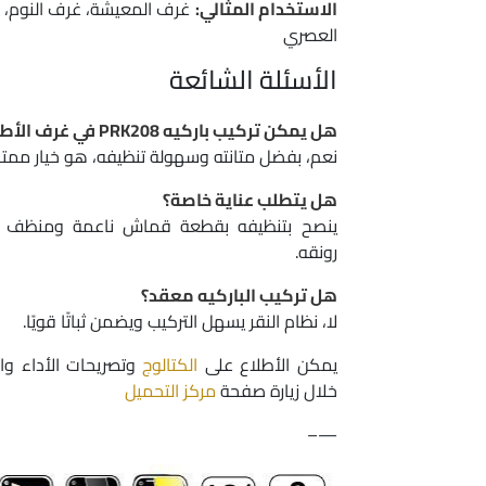
الاستخدام المثالي:
غرف المعيشة، غرف النوم، ا
العصري
الأسئلة الشائعة
هل يمكن تركيب باركيه PRK208 في غرف الأطفال؟
نعم، بفضل متانته وسهولة تنظيفه، هو خيار ممتا
هل يتطلب عناية خاصة؟
ينصح بتنظيفه بقطعة قماش ناعمة ومنظف 
رونقه.
هل تركيب الباركيه معقد؟
لا، نظام النقر يسهل التركيب ويضمن ثباتًا قويًا.
يمكن الأطلاع على
الكتالوج
وتصريحات الأداء وا
خلال زيارة صفحة
مركز التحميل
—–