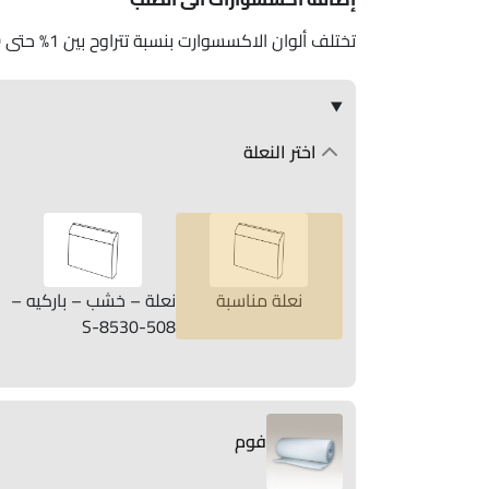
تختلف ألوان الاكسسوارت بنسبة تتراوح بين 1% حتى 10%
اختر النعلة
نعلة مناسبة
نعلة – خشب – باركيه –
S-8530-508
فوم