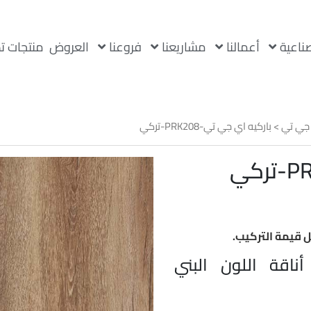
صناعية
أعمالنا
مشاريعنا
فروعنا
العروض
منتجات ت
جي تي
> باركيه اي جي تي-PRK208-تركي
ر
لي
 37
 قيمة التركيب.
PRK20 من AGT – أناقة اللون البني