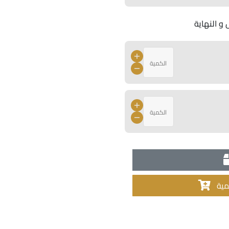
 و النهاية
مية