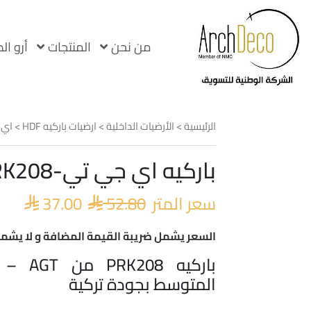
من نحن
المنتجات
أرو ال
الرئيسية
>
الأرضيات الداخلية
>
ارضيات باركيه HDF
>
اي 
باركيه اي جي تي-PRK208-تركي
السعر
السع
الأصلي
الحا
سعر المتر
52.80
37.00
هو:
هو:


.00.
 52.80.
السعر يشمل ضريبة القيمة المضافة و لا يشمل
باركيه 8
المتوسط بجودة تركية