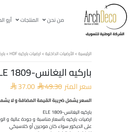
من نحن
المنتجات
أرو ال
الرئيسية
>
الأرضيات الداخلية
>
ارضيات باركيه HDF
> باركيه ا
باركيه اليغانس-ELE 1809-صيني
السعر
السع
الأصلي
الحا
سعر المتر
49.30
37.00
هو:
هو:


.00.
 49.30.
السعر يشمل ضريبة القيمة المضافة و لا يشمل
باركيه اليغانس-ELE 1809
ارضيات باركيه بأاسعار مناسبة و جودة عالية و 
على الديكور سواء كان موديرن أو كلاسيكي