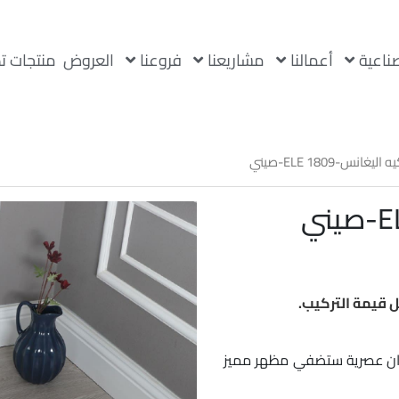
صناعية
أعمالنا
مشاريعنا
فروعنا
العروض
منتجات ت
ليغانس-ELE 1809-صيني
ر
لي
 37
 قيمة التركيب.
الوان عصرية ستضفي مظهر مميز