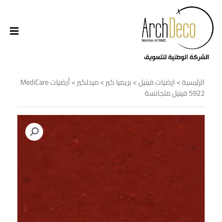
الرئيسية
>
ارضيات فينيل
>
بريميا كير
>
ميدلكير
> أرضيات MediCare
5922 فينيل متجانسة