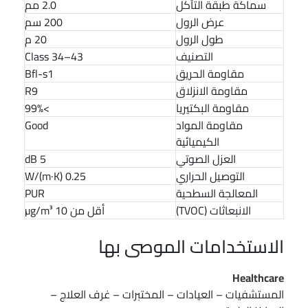
سماكة طبقة التآكل
2.0 مم
عرض الرول
200 سم
طول الرول
20 م
التصنيف
Class 34–43
مقاومة الحريق
Bfl-s1
مقاومة الانزلاق
R9
مقاومة البكتيريا
>99%
مقاومة المواد
Good
الكيميائية
العزل الصوتي
5 dB
التوصيل الحراري
0.25 W/(m·K)
المعالجة السطحية
PUR
الانبعاثات (TVOC)
أقل من 10 µg/m³
الاستخدامات الموصى بها
Healthcare
المستشفيات – العيادات – المختبرات – غرف العلاج –