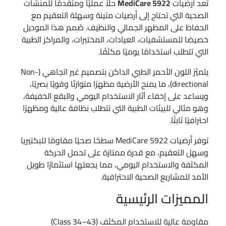
تُعد أرضيات
MediCare 5922
حلاً عمليًا ومتقدمًا للمنشآت
الصحية التي تحتاج إلى أرضيات متينة وسهلة التعقيم مع
الحفاظ على المظهر الجمالي والنظيف. صُمم هذا الموديل
خصيصًا للمستشفيات، العيادات، المختبرات، والمراكز الطبية
التي تتطلب استخدامًا يوميًا مكثفًا.
يتميّز اللون الأحمر الطبي الداكن بتصميم غير اتجاهي (Non-
directional)، ما يمنح الأرضية مظهرًا متوازنًا وقويًا بصريًا،
ويساعد على إخفاء آثار الاستخدام اليومي والبقع الخفيفة،
وهو مثالي للبيئات الطبية التي تتطلب نظافة عالية ومظهرًا
احترافيًا ثابتًا.
توفر أرضيات MediCare 5922 سطحًا صحيًا مقاومًا للبكتيريا
وسهل التعقيم، مع قدرة ممتازة على تحمل الحركة
المكثفة والاستخدام اليومي، مما يجعلها استثمارًا طويل
الأمد للمشاريع الصحية الاحترافية.
المميزات الرئيسية
مقاومة عالية للاستخدام المكثف (Class 34–43)