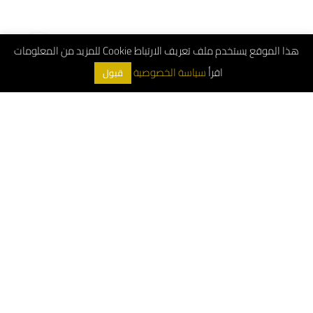
هذا الموقع يستخدم ملف تعريف الارتباط Cookie للمزيد من المعلومات
اقرأ
سياسة الخصوصية
قبول
ArchDeco © 2026
الرقم الموحد : 8001181000