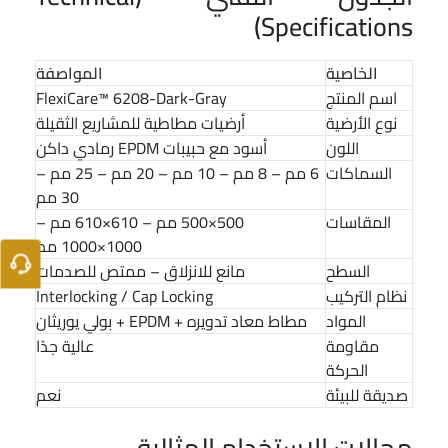
Specifications)
الخاصية
المواصفة
اسم المنتج
FlexiCare™ 6208-Dark-Gray
نوع الأرضية
أرضيات مطاطية للمشاريع الثقيلة
اللون
أسود مع حبيبات EPDM رمادي داكن
السماكات
6 مم – 8 مم – 10 مم – 20 مم – 25 مم –
30 مم
المقاسات
500×500 مم – 610×610 مم –
1000×1000 مم
السطح
مانع للانزلاق – ممتص للصدمات
نظام التركيب
Interlocking / Cap Locking
المواد
مطاط معاد تدويره + EPDM + بولي يوريثان
مقاومة
عالية جدًا
الحركة
صديقة للبيئة
نعم
مجالات الاستخدام المثالية