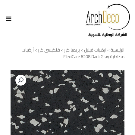
الرئيسية
>
ارضيات فينيل
>
بريميا كير
>
فلكيسي كير
> أرضيات
مطاطية FlexiCare 6208 Dark Gray