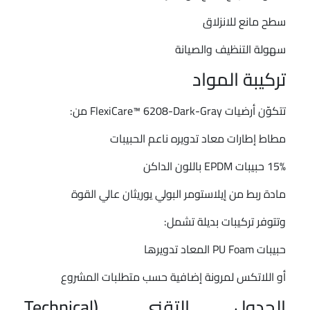
سطح مانع للانزلاق
سهولة التنظيف والصيانة
تركيبة المواد
تتكوّن أرضيات FlexiCare™ 6208-Dark-Gray من:
مطاط إطارات معاد تدويره ناعم الحبيبات
15% حبيبات EPDM باللون الداكن
مادة ربط من إيلاستومر البولي يوريثان عالي القوة
وتتوفر تركيبات بديلة تشمل:
حبيبات PU Foam المعاد تدويرها
أو اللاتكس لمرونة إضافية حسب متطلبات المشروع
الجدول التقني (Technical