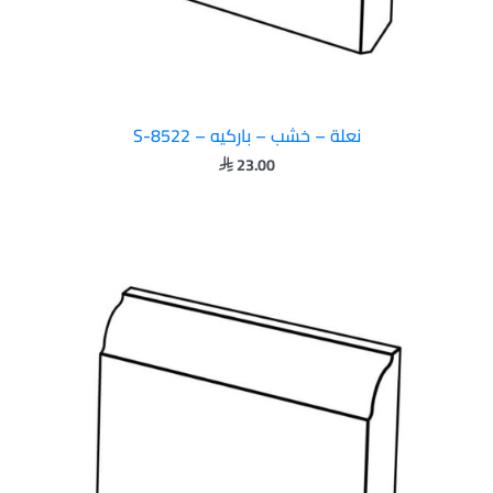
نعلة – خشب – باركيه – S-8522
23.00
