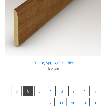
نعلة – خشب – باركيه – 101
23.00

7
6
5
4
3
2
1
→
←
11
10
9
8