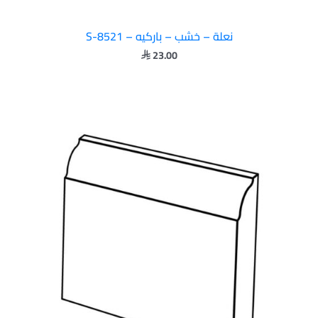
نعلة – خشب – باركيه – S-8521
23.00
