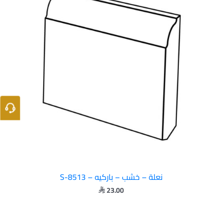
نعلة – خشب – باركيه – S-8513
23.00
