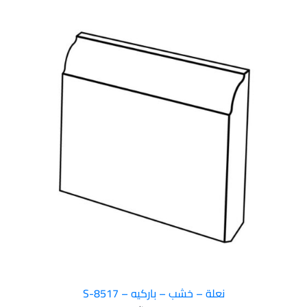
نعلة – خشب – باركيه – S-8517