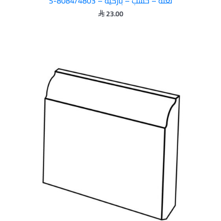
نعلة – خشب – باركيه – S-8084/4803
23.00
