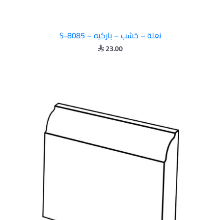
نعلة – خشب – باركيه – S-8085
23.00
