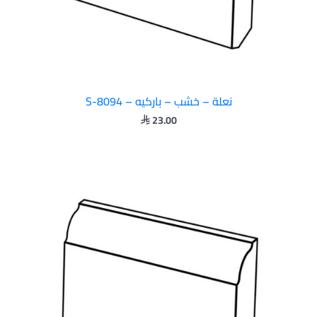
نعلة – خشب – باركيه – S-8094
23.00
