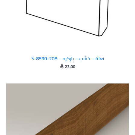
نعلة – خشب – باركيه – S-8590-208
23.00
