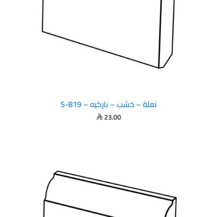
نعلة – خشب – باركيه – S-819
23.00
