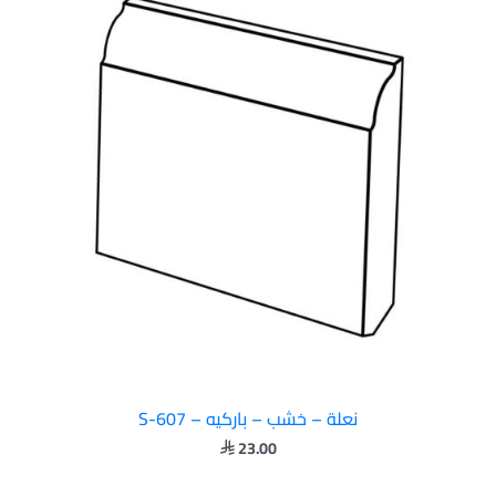
نعلة – خشب – باركيه – S-607
23.00
