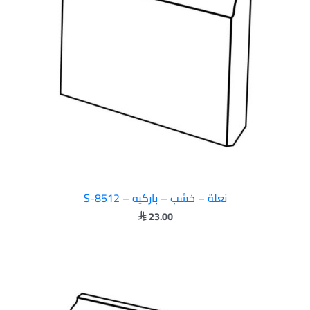
نعلة – خشب – باركيه – S-8512
23.00
